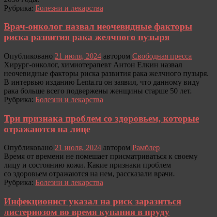
Рубрика:
Болезни и лекарства
Врач-онколог назвал неочевидные факторы
риска развития рака желчного пузыря
Опубликовано
21 июля, 2024
автором
Свободная пресса
Хирург-онколог, химиотерапевт Антон Елкин назвал
неочевидные факторы риска развития рака желчного пузыря.
В интервью изданию Lenta.ru он заявил, что данному виду
рака больше всего подвержены женщины старше 50 лет.
Рубрика:
Болезни и лекарства
Три признака проблем со здоровьем, которые
отражаются на лице
Опубликовано
21 июля, 2024
автором
Рамблер
Время от времени не помешает присматриваться к своему
лицу и состоянию кожи. Какие признаки проблем
со здоровьем отражаются на нем, рассказали врачи.
Рубрика:
Болезни и лекарства
Инфекционист указал на риск заразиться
листериозом во время купания в пруду