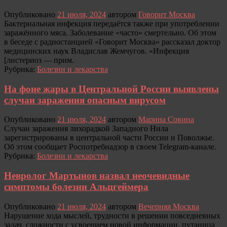
Опубликовано
21 июля, 2024
автором
Говорит Москва
Бактериальная инфекция передаётся также при употреблении
заражённого мяса. Заболевание «часто» смертельно. Об этом
в беседе с радиостанцией «Говорит Москва» рассказал доктор
медицинских наук Владислав Жемчугов. «Инфекция
[листериоз — прим.
Рубрика:
Болезни и лекарства
На фоне жары в Центральной России выявлены
случаи заражения опасным вирусом
Опубликовано
21 июля, 2024
автором
Марина Совина
Случаи заражения лихорадкой Западного Нила
зарегистрированы в центральной части России и Поволжье.
Об этом сообщает Роспотребнадзор в своем Telegram-канале.
Рубрика:
Болезни и лекарства
Невролог Мартынов назвал неочевидные
симптомы болезни Альцгеймера
Опубликовано
21 июля, 2024
автором
Вечерняя Москва
Нарушение хода мыслей, трудности в решении повседневных
задач, сложности с усвоением новой информации, путаница