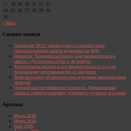
17
18
19
20
21
22
23
24
25
26
27
28
29
30
31
« Июл
Свежие записи
Гинеколог ВОЗ: умная супруга снижает риск
скоропостижной смерти мужчины на 46%
Невролог Хорошев рассказал, как тренироваться в
офисе: «Достаточно стула и 40 минут»
Растительное железо и его биодоступность: гид по
безопасному вегетарианству от эксперта
Врач рассказал об опасных последствиях многочасовой
эрекции
Ночной киллер нейронов: невролог Демьяновская
назвала главную причину утреннего «тумана» в голове
Архивы
Июль 2026
Июнь 2026
Май 2026