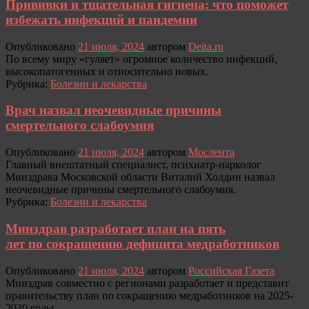
Прививки и тщательная гигиена: что поможет
избежать инфекций и пандемии
Опубликовано
21 июля, 2024
автором
Deita.ru
По всему миру «гуляет» огромное количество инфекций,
высокопатогенных и относительно новых.
Рубрика:
Болезни и лекарства
Врач назвал неочевидные причины
смертельного слабоумия
Опубликовано
21 июля, 2024
автором
Мослента
Главный внештатный специалист, психиатр-нарколог
Минздрава Московской области Виталий Холдин назвал
неочевидные причины смертельного слабоумия.
Рубрика:
Болезни и лекарства
Минздрав разработает план на пять
лет по сокращению дефицита медработников
Опубликовано
21 июля, 2024
автором
Российская Газета
Минздрав совместно с регионами разработает и представит
правительству план по сокращению медработников на 2025-
2030 годы.