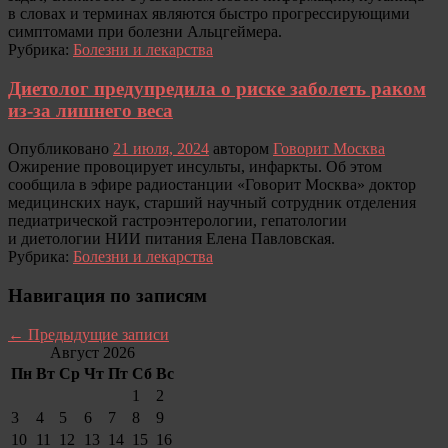
в словах и терминах являются быстро прогрессирующими
симптомами при болезни Альцгеймера.
Рубрика:
Болезни и лекарства
Диетолог предупредила о риске заболеть раком
из-за лишнего веса
Опубликовано
21 июля, 2024
автором
Говорит Москва
Ожирение провоцирует инсульты, инфаркты. Об этом
сообщила в эфире радиостанции «Говорит Москва» доктор
медицинских наук, старший научный сотрудник отделения
педиатрической гастроэнтерологии, гепатологии
и диетологии НИИ питания Елена Павловская.
Рубрика:
Болезни и лекарства
Навигация по записям
←
Предыдущие записи
Август 2026
Пн
Вт
Ср
Чт
Пт
Сб
Вс
1
2
3
4
5
6
7
8
9
10
11
12
13
14
15
16