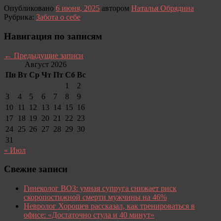
Опубликовано
6 июня, 2025
автором
Наталья Обрядина
Рубрика:
Забота о себе
Навигация по записям
←
Предыдущие записи
Август 2026
Пн
Вт
Ср
Чт
Пт
Сб
Вс
1
2
3
4
5
6
7
8
9
10
11
12
13
14
15
16
17
18
19
20
21
22
23
24
25
26
27
28
29
30
31
« Июл
Свежие записи
Гинеколог ВОЗ: умная супруга снижает риск
скоропостижной смерти мужчины на 46%
Невролог Хорошев рассказал, как тренироваться в
офисе: «Достаточно стула и 40 минут»