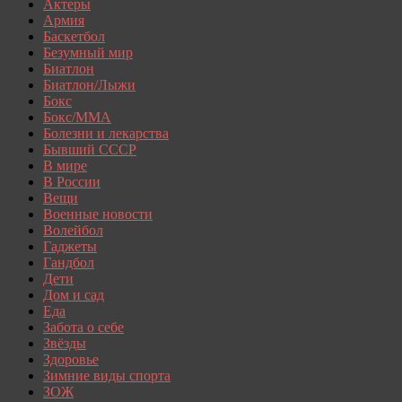
Актеры
Армия
Баскетбол
Безумный мир
Биатлон
Биатлон/Лыжи
Бокс
Бокс/MMA
Болезни и лекарства
Бывший СССР
В мире
В России
Вещи
Военные новости
Волейбол
Гаджеты
Гандбол
Дети
Дом и сад
Еда
Забота о себе
Звёзды
Здоровье
Зимние виды спорта
ЗОЖ