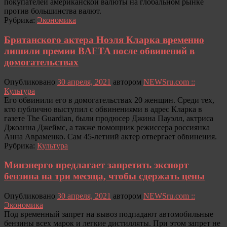
покупателей американской валюты на глобальном рынке
против большинства валют.
Рубрика:
Экономика
Британского актера Ноэля Кларка временно
лишили премии BAFTA после обвинений в
домогательствах
Опубликовано
30 апреля, 2021
автором
NEWSru.com ::
Культура
Его обвинили его в домогательствах 20 женщин. Среди тех,
кто публично выступил с обвинениями в адрес Кларка в
газете The Guardian, были продюсер Джина Пауэлл, актриса
Джоанна Джеймс, а также помощник режиссера россиянка
Анна Авраменко. Сам 45-летний актер отвергает обвинения.
Рубрика:
Культура
Минэнерго предлагает запретить экспорт
бензина на три месяца, чтобы сдержать цены
Опубликовано
30 апреля, 2021
автором
NEWSru.com ::
Экономика
Под временный запрет на вывоз подпадают автомобильные
бензины всех марок и легкие дистилляты. При этом запрет не