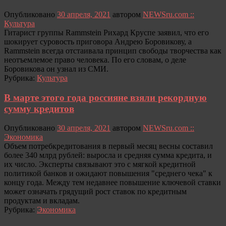
Опубликовано
30 апреля, 2021
автором
NEWSru.com ::
Культура
Гитарист группы Rammstein Рихард Круспе заявил, что его
шокирует суровость приговора Андрею Боровикову, а
Rammstein всегда отстаивала принцип свободы творчества как
неотъемлемое право человека. По его словам, о деле
Боровикова он узнал из СМИ.
Рубрика:
Культура
В марте этого года россияне взяли рекордную
сумму кредитов
Опубликовано
30 апреля, 2021
автором
NEWSru.com ::
Экономика
Объем потребкредитования в первый месяц весны составил
более 340 млрд рублей: выросла и средняя сумма кредита, и
их число. Эксперты связывают это с мягкой кредитной
политикой банков и ожидают повышения "среднего чека" к
концу года. Между тем недавнее повышение ключевой ставки
может означать грядущий рост ставок по кредитным
продуктам и вкладам.
Рубрика:
Экономика