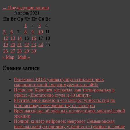
←
Предыдущие записи
Апрель 2021
Пн
Вт
Ср
Чт
Пт
Сб
Вс
1
2
3
4
5
6
7
8
9
10
11
12
13
14
15
16
17
18
19
20
21
22
23
24
25
26
27
28
29
30
« Мар
Май »
Свежие записи
Гинеколог ВОЗ: умная супруга снижает риск
скоропостижной смерти мужчины на 46%
Невролог Хорошев рассказал, как тренироваться в
офисе: «Достаточно стула и 40 минут»
Растительное железо и его биодоступность: гид по
безопасному вегетарианству от эксперта
Врач рассказал об опасных последствиях многочасовой
эрекции
Ночной киллер нейронов: невролог Демьяновская
назвала главную причину утреннего «тумана» в голове