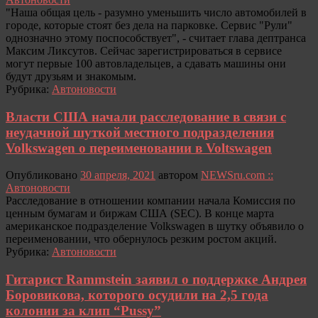
"Наша общая цель - разумно уменьшить число автомобилей в
городе, которые стоят без дела на парковке. Сервис "Рули"
однозначно этому поспособствует", - считает глава дептранса
Максим Ликсутов. Сейчас зарегистрироваться в сервисе
могут первые 100 автовладельцев, а сдавать машины они
будут друзьям и знакомым.
Рубрика:
Автоновости
Власти США начали расследование в связи с
неудачной шуткой местного подразделения
Volkswagen о переименовании в Voltswagen
Опубликовано
30 апреля, 2021
автором
NEWSru.com ::
Автоновости
Расследование в отношении компании начала Комиссия по
ценным бумагам и биржам США (SEC). В конце марта
американское подразделение Volkswagen в шутку объявило о
переименовании, что обернулось резким ростом акций.
Рубрика:
Автоновости
Гитарист Rammstein заявил о поддержке Андрея
Боровикова, которого осудили на 2,5 года
колонии за клип “Pussy”