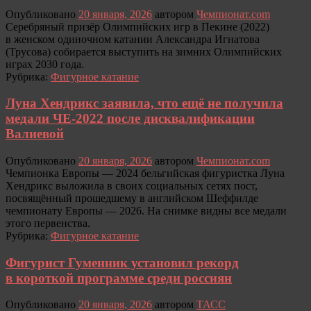
Опубликовано
20 января, 2026
автором
Чемпионат.com
Серебряный призёр Олимпийских игр в Пекине (2022)
в женском одиночном катании Александра Игнатова
(Трусова) собирается выступить на зимних Олимпийских
играх 2030 года.
Рубрика:
Фигурное катание
Луна Хендрикс заявила, что ещё не получила
медали ЧЕ-2022 после дисквалификации
Валиевой
Опубликовано
20 января, 2026
автором
Чемпионат.com
Чемпионка Европы — 2024 бельгийская фигуристка Луна
Хендрикс выложила в своих социальных сетях пост,
посвящённый прошедшему в английском Шеффилде
чемпионату Европы — 2026. На снимке видны все медали
этого первенства.
Рубрика:
Фигурное катание
Фигурист Гуменник установил рекорд
в короткой программе среди россиян
Опубликовано
20 января, 2026
автором
ТАСС