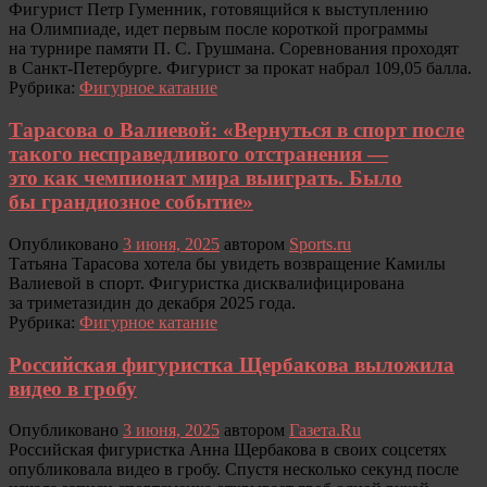
Фигурист Петр Гуменник, готовящийся к выступлению
на Олимпиаде, идет первым после короткой программы
на турнире памяти П. С. Грушмана. Соревнования проходят
в Санкт-Петербурге. Фигурист за прокат набрал 109,05 балла.
Рубрика:
Фигурное катание
Тарасова о Валиевой: «Вернуться в спорт после
такого несправедливого отстранения —
это как чемпионат мира выиграть. Было
бы грандиозное событие»
Опубликовано
3 июня, 2025
автором
Sports.ru
Татьяна Тарасова хотела бы увидеть возвращение Камилы
Валиевой в спорт. Фигуристка дисквалифицирована
за триметазидин до декабря 2025 года.
Рубрика:
Фигурное катание
Российская фигуристка Щербакова выложила
видео в гробу
Опубликовано
3 июня, 2025
автором
Газета.Ru
Российская фигуристка Анна Щербакова в своих соцсетях
опубликовала видео в гробу. Спустя несколько секунд после