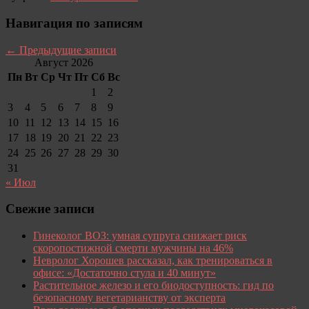
Навигация по записям
←
Предыдущие записи
Август 2026
Пн
Вт
Ср
Чт
Пт
Сб
Вс
1
2
3
4
5
6
7
8
9
10
11
12
13
14
15
16
17
18
19
20
21
22
23
24
25
26
27
28
29
30
31
« Июл
Свежие записи
Гинеколог ВОЗ: умная супруга снижает риск
скоропостижной смерти мужчины на 46%
Невролог Хорошев рассказал, как тренироваться в
офисе: «Достаточно стула и 40 минут»
Растительное железо и его биодоступность: гид по
безопасному вегетарианству от эксперта