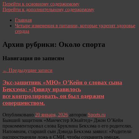
Перейти к основному содержимому
Перейти к дополнительному содержимому
Главная
Четыре изменения в питании, которые укрепят здоровье
сердца
Архив рубрики:
Около спорта
Навигация по записям
←
Предыдущие записи
Экс-защитник «МЮ» О’Кейн о словах сына
Бекхэма: «Дэвиду нравилось
все контролировать, он был одержим
совершенством.
Опубликовано
20 января, 2026
автором
Sports.ru
Бывший защитник «Манчестер Юнайтед» Джон О’Кейн
прокомментировал слова Бруклина Бекхэма о его родителях.
Напомним, старший сын Дэвида Бекхэма заявил: «Родители
распространяли ложь в СМИ, чтобы сохранить имидж.