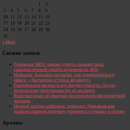
1
2
3
4
5
6
7
8
9
10
11
12
13
14
15
16
17
18
19
20
21
22
23
24
25
26
27
28
29
30
31
« Июл
Свежие записи
Гинеколог ВОЗ: умная супруга снижает риск
скоропостижной смерти мужчины на 46%
Невролог Хорошев рассказал, как тренироваться в
офисе: «Достаточно стула и 40 минут»
Растительное железо и его биодоступность: гид по
безопасному вегетарианству от эксперта
Врач рассказал об опасных последствиях многочасовой
эрекции
Ночной киллер нейронов: невролог Демьяновская
назвала главную причину утреннего «тумана» в голове
Архивы