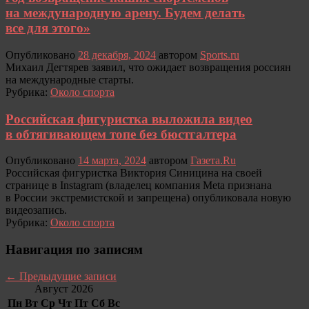
на международную арену. Будем делать
все для этого»
Опубликовано
28 декабря, 2024
автором
Sports.ru
Михаил Дегтярев заявил, что ожидает возвращения россиян
на международные старты.
Рубрика:
Около спорта
Российская фигуристка выложила видео
в обтягивающем топе без бюстгалтера
Опубликовано
14 марта, 2024
автором
Газета.Ru
Российская фигуристка Виктория Синицина на своей
странице в Instagram (владелец компания Meta признана
в России экстремистской и запрещена) опубликовала новую
видеозапись.
Рубрика:
Около спорта
Навигация по записям
←
Предыдущие записи
Август 2026
Пн
Вт
Ср
Чт
Пт
Сб
Вс