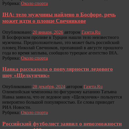
Рубрика:
Около спорта
IHA: тело мужчины найдено в Босфоре, речь
может идти о пловце Свечникове
Опубликовано
20 января, 2026
автором
Газета.Ru
В Босфорском проливе в Турции нашли тело неизвестного
мужчины. Предположительно, это может быть российский
пловец Николай Свечников, пропавший в августе прошлого
года во время заплыва, сообщило турецкое агентство IHA.
Рубрика:
Около спорта
Навка рассказала о популярности ледового
шоу «Щелкунчик»
Опубликовано
28 декабря, 2024
автором
Газета.Ru
Олимпийская чемпионка по фигурному катанию Татьяна
Навка заявила, что ее ледовое шоу «Щелкунчик» пользуется
невероятно большой популярностью. Ее слова приводит
РИА Новости.
Рубрика:
Около спорта
Российский футболист заявил о невозможности