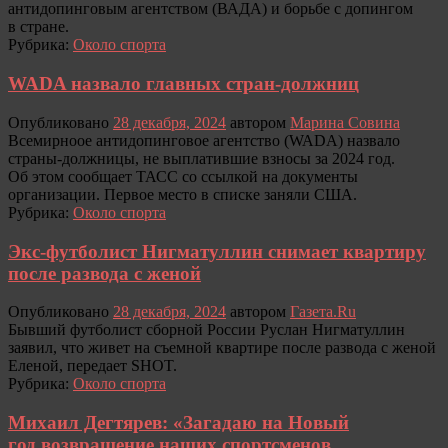
антидопинговым агентством (ВАДА) и борьбе с допингом
в стране.
Рубрика:
Около спорта
WADA назвало главных стран-должниц
Опубликовано
28 декабря, 2024
автором
Марина Совина
Всемирноое антидопинговое агентство (WADA) назвало
страны-должницы, не выплатившие взносы за 2024 год.
Об этом сообщает ТАСС со ссылкой на документы
организации. Первое место в списке заняли США.
Рубрика:
Около спорта
Экс-футболист Нигматуллин снимает квартиру
после развода с женой
Опубликовано
28 декабря, 2024
автором
Газета.Ru
Бывший футболист сборной России Руслан Нигматуллин
заявил, что живет на съемной квартире после развода с женой
Еленой, передает SHOT.
Рубрика:
Около спорта
Михаил Дегтярев: «Загадаю на Новый
год возвращение наших спортсменов