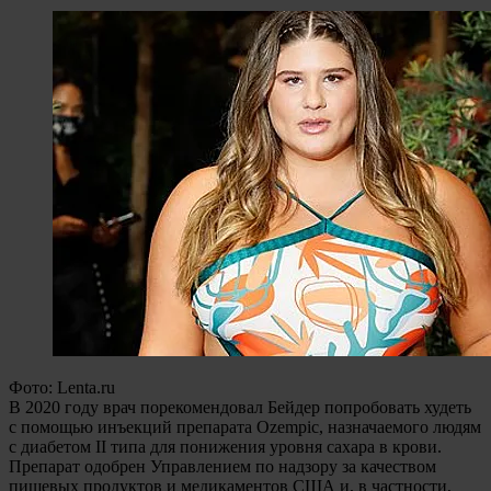
Фото: Lenta.ru
В 2020 году врач порекомендовал Бейдер попробовать худеть
с помощью инъекций препарата Ozempic, назначаемого людям
с диабетом II типа для понижения уровня сахара в крови.
Препарат одобрен Управлением по надзору за качеством
пищевых продуктов и медикаментов США и, в частности,