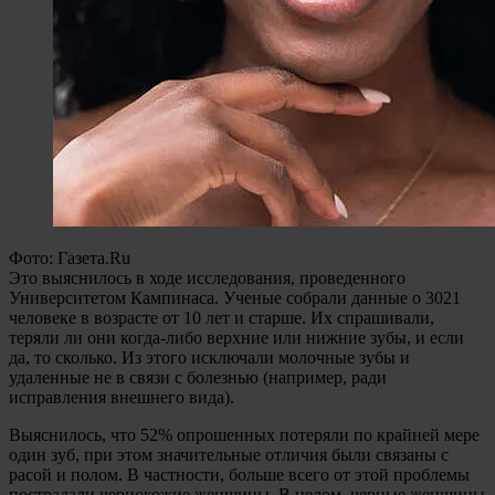
Фото: Газета.Ru
Это выяснилось в ходе исследования, проведенного
Университетом Кампинаса. Ученые собрали данные о 3021
человеке в возрасте от 10 лет и старше. Их спрашивали,
теряли ли они когда-либо верхние или нижние зубы, и если
да, то сколько. Из этого исключали молочные зубы и
удаленные не в связи с болезнью (например, ради
исправления внешнего вида).
Выяснилось, что 52% опрошенных потеряли по крайней мере
один зуб, при этом значительные отличия были связаны с
расой и полом. В частности, больше всего от этой проблемы
пострадали чернокожие женщины. В целом, черные женщины