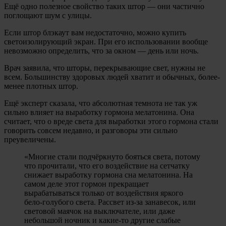
Ещё одно полезное свойство таких штор — они частично
поглощают шум с улицы.
Если штор блэкаут вам недостаточно, можно купить
светоизолирующий экран. При его использовании вообще
невозможно определить, что за окном — день или ночь.
Врач заявила, что шторы, перекрывающие свет, нужны не
всем. Большинству здоровых людей хватит и обычных, более-
менее плотных штор.
Ещё эксперт сказала, что абсолютная темнота не так уж
сильно влияет на выработку гормона мелатонина. Она
считает, что о вреде света для выработки этого гормона стали
говорить совсем недавно, и разговоры эти сильно
преувеличены.
«Многие стали подчёркнуто бояться света, потому
что прочитали, что его воздействие на сетчатку
снижает выработку гормона сна мелатонина. На
самом деле этот гормон прекращает
вырабатываться только от воздействия яркого
бело-голубого света. Рассвет из-за занавесок, или
световой маячок на выключателе, или даже
небольшой ночник и какие-то другие слабые