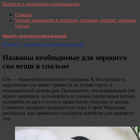
Перейти к основному содержимому
Главная
Четыре изменения в питании, которые укрепят здоровье
сердца
KlingAI с оплатой российской картой
KlingAI с оплатой российской картой
Названы необходимые для хорошего
сна вещи в спальне
Сон — важнейший компонент здоровья. К бессоннице и
нарушению сна может привести не только стресс и
неналаженный режим дня. Оказывается, что нормальный сон
нужно защищать: использовать в спальне правильные шторы,
увлажнять воздух и купить правильную подушку и матрас.
Сомнолог, кандидат медицинских наук София Черкасова
рассказала, как правильно подобрать атрибуты для здорового
сна.