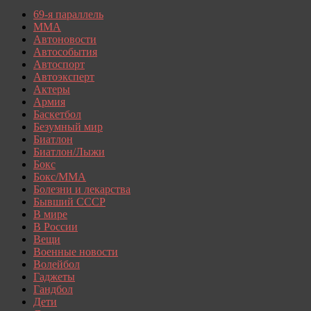
69-я параллель
MMA
Автоновости
Автособытия
Автоспорт
Автоэксперт
Актеры
Армия
Баскетбол
Безумный мир
Биатлон
Биатлон/Лыжи
Бокс
Бокс/MMA
Болезни и лекарства
Бывший СССР
В мире
В России
Вещи
Военные новости
Волейбол
Гаджеты
Гандбол
Дети