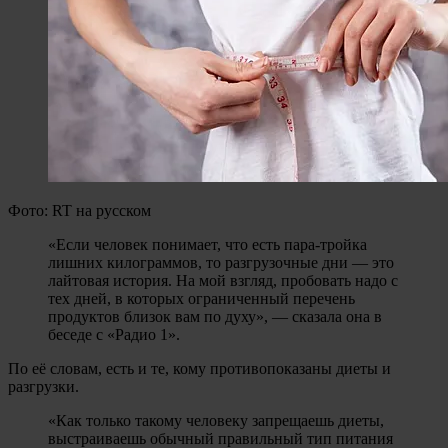
Фото: RT на русском
«Если человек понимает, что есть пара-тройка
лишних килограммов, то разгрузочные дни — это
лайтовая история. На мой взгляд, пробовать надо с
тех дней, в которых ограниченный перечень
продуктов близок вам по духу», — сказала она в
беседе с «Радио 1».
По её словам, есть и те, кому противопоказаны диеты и
разгрузки.
«Как только такому человеку запрещаешь диеты,
выстраиваешь обычный правильный тип питания