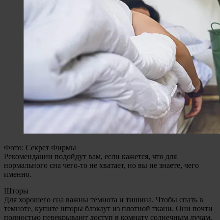
Фото: Секрет Фирмы
Рекомендации подойдут вам, если кажется, что для
нормального сна чего-то не хватает, но вы не знаете, чего
именно.
Шторы
Для хорошего сна важны темнота и тишина. Чтобы спать в
темноте, купите шторы блэкаут из плотной ткани. Они почти
полностью перекрывают доступ в комнату солнечным лучам.