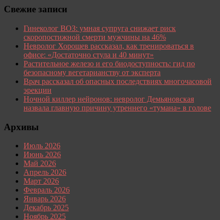
Свежие записи
Гинеколог ВОЗ: умная супруга снижает риск
скоропостижной смерти мужчины на 46%
Невролог Хорошев рассказал, как тренироваться в
офисе: «Достаточно стула и 40 минут»
Растительное железо и его биодоступность: гид по
безопасному вегетарианству от эксперта
Врач рассказал об опасных последствиях многочасовой
эрекции
Ночной киллер нейронов: невролог Демьяновская
назвала главную причину утреннего «тумана» в голове
Архивы
Июль 2026
Июнь 2026
Май 2026
Апрель 2026
Март 2026
Февраль 2026
Январь 2026
Декабрь 2025
Ноябрь 2025