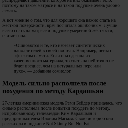
распределяют давление, которое на них оказывает тело,
поэтому на таком матрасе и на такой подушке очень удобно
лежать.
А вот мнение о том, что для хорошего сна важно спать на
жёсткой поверхности, врач посчитала ошибочным. Лучше
всего спать на матрасе и подушке умеренной жёсткости,
считает она.
«Ошибаются и те, кто избегает синтетических
наполнителей в своей постели. Например, пены с
эффектом памяти. Если она сделана из
качественного материала, то спать на ней точно не
будет вреднее, чем на натуральных пере или
пухе», — добавила сомнолог.
Модель сильно располнела после
похудения по методу Кардашьян
27-летняя американская модель Реми Бейдер призналась, что
сильно располнела после попытки похудеть по методу,
испробованному телезвездой Ким Кардашьян и
предпринимателем Илоном Маском. Свою историю она
рассказала в подкасте Not Skinny But Not Fat.