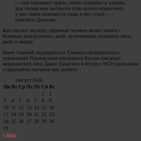
— они начинают худеть, очень спокойно и хорошо.
Как только они пытаются себя сильно ограничить,
у них опять начинается срыв, и вес стоит», —
пояснила Дианова.
Как считает эксперт, здоровый человек может начать с
белковых разгрузочных дней, включающих нежирное мясо,
рыбу и овощи.
Ранее главный эндокринолог Главного медицинского
управления Управделами президента России кандидат
медицинских наук Дарья Ладыгина в беседе с НСН рассказала
о принципах питания при диабете.
Август 2026
Пн
Вт
Ср
Чт
Пт
Сб
Вс
1
2
3
4
5
6
7
8
9
10
11
12
13
14
15
16
17
18
19
20
21
22
23
24
25
26
27
28
29
30
31
« Июл