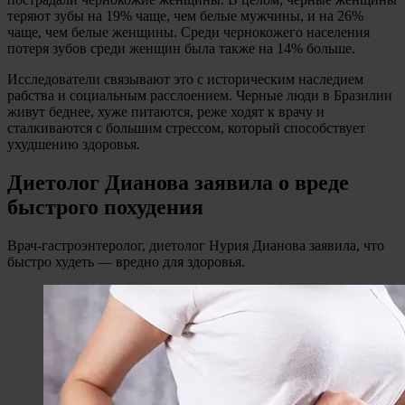
теряют зубы на 19% чаще, чем белые мужчины, и на 26%
чаще, чем белые женщины. Среди чернокожего населения
потеря зубов среди женщин была также на 14% больше.
Исследователи связывают это с историческим наследием
рабства и социальным расслоением. Черные люди в Бразилии
живут беднее, хуже питаются, реже ходят к врачу и
сталкиваются с большим стрессом, который способствует
ухудшению здоровья.
Диетолог Дианова заявила о вреде
быстрого похудения
Врач-гастроэнтеролог, диетолог Нурия Дианова заявила, что
быстро худеть — вредно для здоровья.