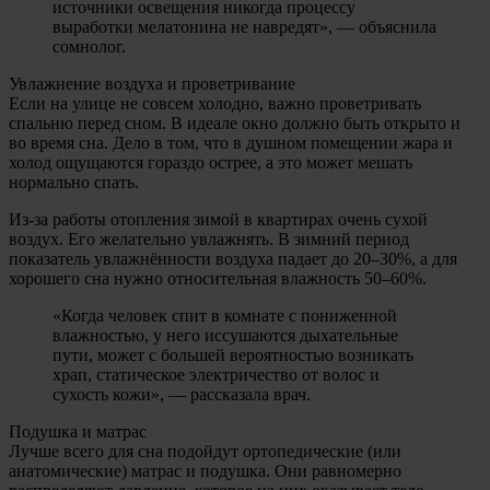
источники освещения никогда процессу
выработки мелатонина не навредят», — объяснила
сомнолог.
Увлажнение воздуха и проветривание
Если на улице не совсем холодно, важно проветривать
спальню перед сном. В идеале окно должно быть открыто и
во время сна. Дело в том, что в душном помещении жара и
холод ощущаются гораздо острее, а это может мешать
нормально спать.
Из-за работы отопления зимой в квартирах очень сухой
воздух. Его желательно увлажнять. В зимний период
показатель увлажнённости воздуха падает до 20–30%, а для
хорошего сна нужно относительная влажность 50–60%.
«Когда человек спит в комнате с пониженной
влажностью, у него иссушаются дыхательные
пути, может с большей вероятностью возникать
храп, статическое электричество от волос и
сухость кожи», — рассказала врач.
Подушка и матрас
Лучше всего для сна подойдут ортопедические (или
анатомические) матрас и подушка. Они равномерно