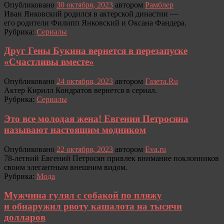
Опубликовано
30 октября, 2023
автором
Рамблер
Иван Янковский родился в актерской династии —
его родители Филипп Янковский и Оксана Фандера.
Рубрика:
Сериалы
Друг Гены Букина вернется в перезапуске
«Счастливы вместе»
Опубликовано
24 октября, 2023
автором
Газета.Ru
Актер Кирилл Кондратов вернется в сериал.
Рубрика:
Сериалы
Это все молодая жена! Евгения Петросяна
называют настоящим модником
Опубликовано
22 октября, 2023
автором
Eva.ru
78-летний Евгений Петросян привлек внимание поклонников
своим элегантным внешним видом.
Рубрика:
Мода
Мужчина гулял с собакой по пляжу
и обнаружил рвоту кашалота на тысячи
долларов