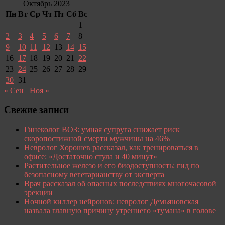
Октябрь 2023
Пн
Вт
Ср
Чт
Пт
Сб
Вс
1
2
3
4
5
6
7
8
9
10
11
12
13
14
15
16
17
18
19
20
21
22
23
24
25
26
27
28
29
30
31
« Сен
Ноя »
Свежие записи
Гинеколог ВОЗ: умная супруга снижает риск
скоропостижной смерти мужчины на 46%
Невролог Хорошев рассказал, как тренироваться в
офисе: «Достаточно стула и 40 минут»
Растительное железо и его биодоступность: гид по
безопасному вегетарианству от эксперта
Врач рассказал об опасных последствиях многочасовой
эрекции
Ночной киллер нейронов: невролог Демьяновская
назвала главную причину утреннего «тумана» в голове