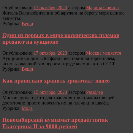
Опубликовано
17 октября, 2023
автором
Марина Совина
Житель Великобритании обнаружил на берегу моря ценное
вещество.
Рубрика:
Вещи
Один из первых в мире космических шлемов
продают на аукционе
Опубликовано
17 октября, 2023
автором
Москва меняется
Аукционный дом «Литфонд» выставил на торги шлем,
использовавшийся в первом отряде космонавтов СССР.
Рубрика:
Вещи
Как правильно хранить трикотаж: видео
Опубликовано
15 октября, 2023
автором
Рамблер
Многие думают, что для хранения трикотажных вещей
достаточно просто повесить их на плечики в шкафу.
Рубрика:
Мода
Новосибирский нумизмат продаёт пятак
Екатерины II за 9000 рублей