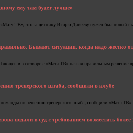
ивному ему там будет лучше»
Матч ТВ», что защитнику Игорю Дивееву нужен был новый вызов
равильно. Бывают ситуации, когда надо жестко о
лющев в разговоре с «Матч ТВ» назвал правильным решение вр
ению тренерского штаба, сообщили в клубе
оманды по решению тренерского штаба, сообщили «Матч ТВ» в 
ова подали в суд с требованием возместить более 