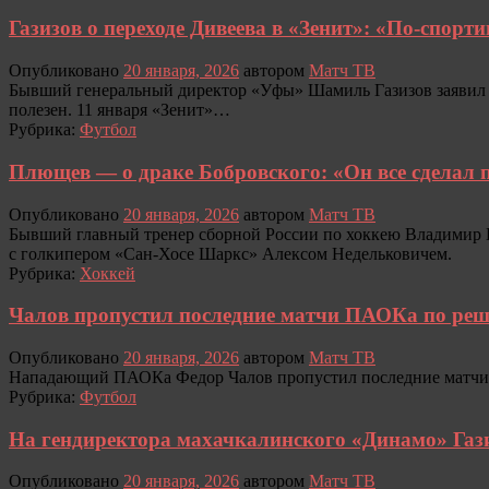
Газизов о переходе Дивеева в «Зенит»: «По‑спорт
Опубликовано
20 января, 2026
автором
Матч ТВ
Бывший генеральный директор «Уфы» Шамиль Газизов заявил «
полезен. 11 января «Зенит»…
Рубрика:
Футбол
Плющев — о драке Бобровского: «Он все сделал п
Опубликовано
20 января, 2026
автором
Матч ТВ
Бывший главный тренер сборной России по хоккею Владимир П
с голкипером «Сан‑Хосе Шаркс» Алексом Недельковичем.
Рубрика:
Хоккей
Чалов пропустил последние матчи ПАОКа по реш
Опубликовано
20 января, 2026
автором
Матч ТВ
Нападающий ПАОКа Федор Чалов пропустил последние матчи к
Рубрика:
Футбол
На гендиректора махачкалинского «Динамо» Газиз
Опубликовано
20 января, 2026
автором
Матч ТВ