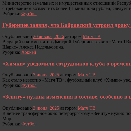
Министерство земельных и имущественных отношений Республ
с требованием возместить более 1,1 миллиона рублей, следует 
Рубрика:
Футбол
Губерниев заявил, что Бобровский устроил драку
Опубликовано
20 января, 2026
автором
Матч ТВ
Ведущий и комментатор Дмитрий Губерниев заявил «Матч ТВ», 
Шаркс» Алекса Недельковича.
Рубрика:
Хоккей
«Химки» уведомили сотрудников клуба о времен
Опубликовано
3 июня, 2025
автором
Матч ТВ
Как стало известно «Матч ТВ», футбольный клуб «Химки» уве
Рубрика:
Футбол
«Зениту» нужны изменения в составе, особенно в
Опубликовано
3 июня, 2025
автором
Матч ТВ
В летнее трансферное окно петербургскому «Зениту» нужно пос
Мор.
Рубрика:
Футбол