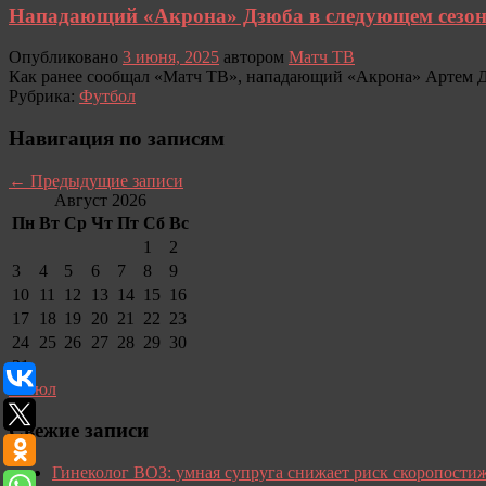
Нападающий «Акрона» Дзюба в следующем сезоне
Опубликовано
3 июня, 2025
автором
Матч ТВ
Как ранее сообщал «Матч ТВ», нападающий «Акрона» Артем Дз
Рубрика:
Футбол
Навигация по записям
←
Предыдущие записи
Август 2026
Пн
Вт
Ср
Чт
Пт
Сб
Вс
1
2
3
4
5
6
7
8
9
10
11
12
13
14
15
16
17
18
19
20
21
22
23
24
25
26
27
28
29
30
31
« Июл
Свежие записи
Гинеколог ВОЗ: умная супруга снижает риск скоропост