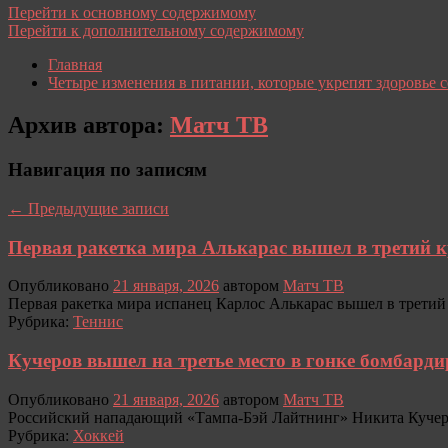
Перейти к основному содержимому
Перейти к дополнительному содержимому
Главная
Четыре изменения в питании, которые укрепят здоровье 
Архив автора:
Матч ТВ
Навигация по записям
←
Предыдущие записи
Первая ракетка мира Алькарас вышел в третий кр
Опубликовано
21 января, 2026
автором
Матч ТВ
Первая ракетка мира испанец Карлос Алькарас вышел в трети
Рубрика:
Теннис
Кучеров вышел на третье место в гонке бомбард
Опубликовано
21 января, 2026
автором
Матч ТВ
Российский нападающий «Тампа‑Бэй Лайтнинг» Никита Кучеро
Рубрика:
Хоккей