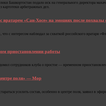
ики Башкортостан подало иск на генерального директора маха
из картотеки арбитражных дел.
 с вратарем «Сан‑Хосе» на эмоциях после похвалы
что с интересом наблюдал за схваткой российского вратаря «Ф
ном приостановлении работы
домил сотрудников клуба о простое — временном приостановле
 центре поля» — Мор
тараться усилить состав, особенно в центре поля, заявил в эф