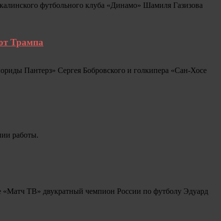
чкалинского футбольного клуба «Динамо» Шамиля Газизова
 от Трампа
лориды Пантерз» Сергея Бобровского и голкипера «Сан‑Хосе
нии работы.
ире «Матч ТВ» двукратный чемпион России по футболу Эдуард