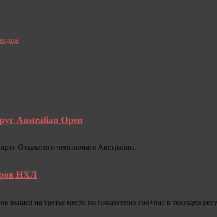
сердца
уг Australian Open
й круг Открытого чемпионата Австралии.
иров НХЛ
в вышел на третье место по показателю гол+пас в текущем ре