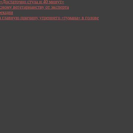
 «Достаточно стула и 40 минут»
сному вегетарианству от эксперта
рекции
а главную причину утреннего «тумана» в голове