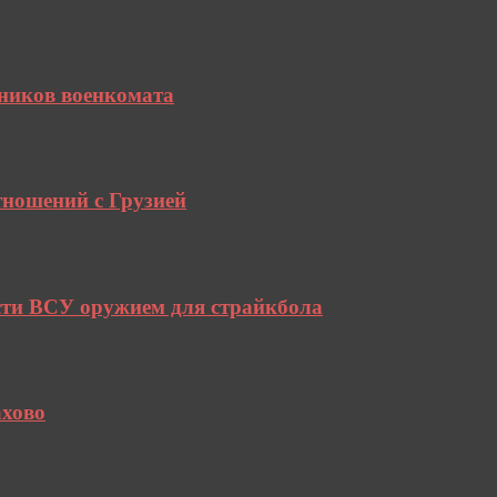
дников военкомата
тношений с Грузией
сти ВСУ оружием для страйкбола
ахово