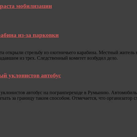
зраста мобилизации
рабина из-за парковки
ста открыли стрельбу из охотничьего карабина. Местный житель 
адавшим из трех. Следственный комитет возбудил дело.
й уклонистов автобус
лонистов автобус на погранпереходе в Румынию. Автомобиль с
хать за границу таким способом. Отмечается, что организатор с