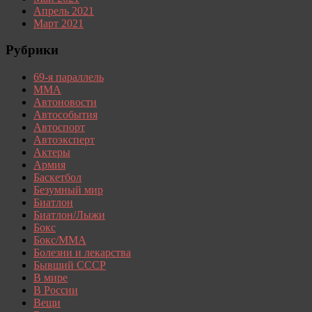
Апрель 2021
Март 2021
Рубрики
69-я параллель
MMA
Автоновости
Автособытия
Автоспорт
Автоэксперт
Актеры
Армия
Баскетбол
Безумный мир
Биатлон
Биатлон/Лыжи
Бокс
Бокс/MMA
Болезни и лекарства
Бывший СССР
В мире
В России
Вещи