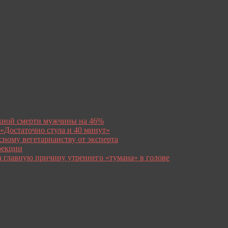
ижной смерти мужчины на 46%
 «Достаточно стула и 40 минут»
сному вегетарианству от эксперта
рекции
а главную причину утреннего «тумана» в голове