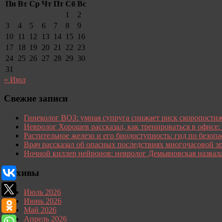
Пн
Вт
Ср
Чт
Пт
Сб
Вс
1
2
3
4
5
6
7
8
9
10
11
12
13
14
15
16
17
18
19
20
21
22
23
24
25
26
27
28
29
30
31
« Июл
Свежие записи
Гинеколог ВОЗ: умная супруга снижает риск скоропост
Невролог Хорошев рассказал, как тренироваться в офисе:
Растительное железо и его биодоступность: гид по безопа
Врач рассказал об опасных последствиях многочасовой э
Ночной киллер нейронов: невролог Демьяновская назвал
Архивы
Июль 2026
Июнь 2026
Май 2026
Апрель 2026