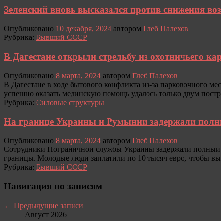
Зеленский вновь высказался против снижения во
Опубликовано
10 декабря, 2024
автором
Глеб Палехов
Рубрика:
Бывший СССР
В Дагестане открыли стрельбу из охотничьего ка
Опубликовано
8 марта, 2024
автором
Глеб Палехов
В Дагестане в ходе бытового конфликта из-за парковочного ме
успешно оказать мединскую помощь удалось только двум постр
Рубрика:
Силовые структуры
На границе Украины и Румынии задержали полны
Опубликовано
8 марта, 2024
автором
Глеб Палехов
Сотрудники Пограничной службы Украины задержали полный ук
границы. Молодые люди заплатили по 10 тысяч евро, чтобы вые
Рубрика:
Бывший СССР
Навигация по записям
←
Предыдущие записи
Август 2026