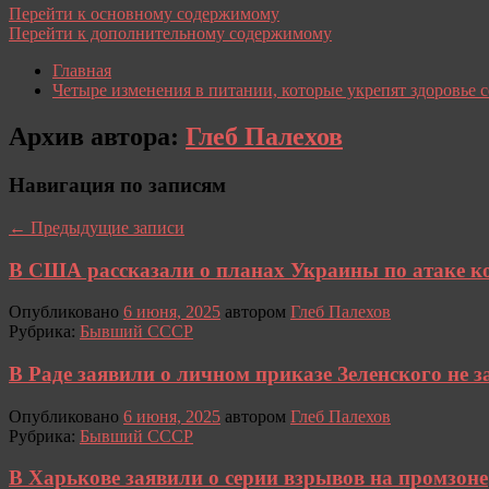
Перейти к основному содержимому
Перейти к дополнительному содержимому
Главная
Четыре изменения в питании, которые укрепят здоровье 
Архив автора:
Глеб Палехов
Навигация по записям
←
Предыдущие записи
В США рассказали о планах Украины по атаке к
Опубликовано
6 июня, 2025
автором
Глеб Палехов
Рубрика:
Бывший СССР
В Раде заявили о личном приказе Зеленского не з
Опубликовано
6 июня, 2025
автором
Глеб Палехов
Рубрика:
Бывший СССР
В Харькове заявили о серии взрывов на промзоне