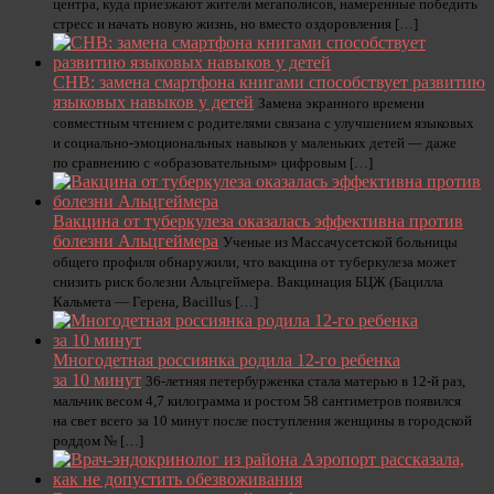
центра, куда приезжают жители мегаполисов, намеренные победить
стресс и начать новую жизнь, но вместо оздоровления […]
CHB: замена смартфона книгами способствует развитию
языковых навыков у детей
Замена экранного времени
совместным чтением с родителями связана с улучшением языковых
и социально-эмоциональных навыков у маленьких детей — даже
по сравнению с «образовательным» цифровым […]
Вакцина от туберкулеза оказалась эффективна против
болезни Альцгеймера
Ученые из Массачусетской больницы
общего профиля обнаружили, что вакцина от туберкулеза может
снизить риск болезни Альцгеймера. Вакцинация БЦЖ (Бацилла
Кальмета — Герена, Bacillus […]
Многодетная россиянка родила 12-го ребенка
за 10 минут
36-летняя петербурженка стала матерью в 12-й раз,
мальчик весом 4,7 килограмма и ростом 58 сантиметров появился
на свет всего за 10 минут после поступления женщины в городской
роддом № […]