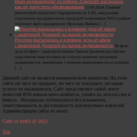
Врач-эндокринолог из района Аэропорт рассказала,
как не допустить обезвоживания
11.06.2024. Главный
внештатный специалист-эндокринолог по САО, заведующая
отделением эндокринологии городской поликлиники №62 в районе
Аэропорт, врач-эндокринолог Ярослава Шачина […]
Риэлтор высказалась о влиянии дела об афере
с квартирой Долиной на рынок недвижимости
На фоне
дела об афере с квартирой певицы Ларисы Долиной российские
суды начали чаще вставать на сторону пожилых продавцов
недвижимости, заявляющих о влиянии мошенников на их решение
[…]
Данный сайт не является коммерческим проектом. На этом
сайте ни чего не продают, ни чего не покупают, ни какие
услуги не оказываются. Сайт представляет собой ленту
новостей RSS канала news.rambler.ru, yandex.ru, newsru.com и
lenta.ru . Материалы публикуются без искажения,
ответственность за достоверность публикуемых новостей
Администрация сайта не несёт.
Сайт от bmb3 @ 2022
Top