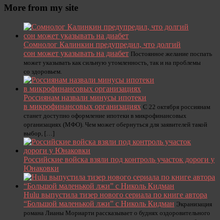
More from my site
Сомнолог Калинкин предупредил, что долгий
сон может указывать на диабет
Постоянное желание поспать
может указывать как сильную утомленность, так и на проблемы
со здоровьем.
Россиянам назвали минусы ипотеки
в микрофинансовых организациях
С 22 октября россиянам
станет доступно оформление ипотеки в микрофинансовых
организациях (МФО). Чем может обернуться для заявителей такой
выбор, […]
Российские войска взяли под контроль участок дороги у
Юнаковки
Hulu выпустила тизер нового сериала по книге автора
“Большой маленькой лжи” с Николь Кидман
Экранизация
романа Лианы Мориарти рассказывает о буднях оздоровительного