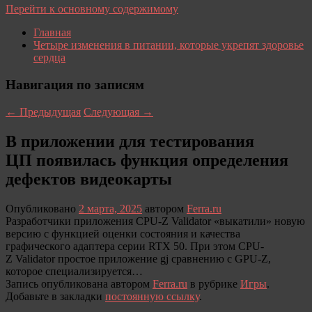
Перейти к основному содержимому
Главная
Четыре изменения в питании, которые укрепят здоровье
сердца
Навигация по записям
←
Предыдущая
Следующая
→
В приложении для тестирования
ЦП появилась функция определения
дефектов видеокарты
Опубликовано
2 марта, 2025
автором
Ferra.ru
Разработчики приложения CPU-Z Validator «выкатили» новую
версию с функцией оценки состояния и качества
графического адаптера серии RTX 50. При этом CPU-
Z Validator простое приложение gj сравнению c GPU-Z,
которое специализируется…
Запись опубликована автором
Ferra.ru
в рубрике
Игры
.
Добавьте в закладки
постоянную ссылку
.