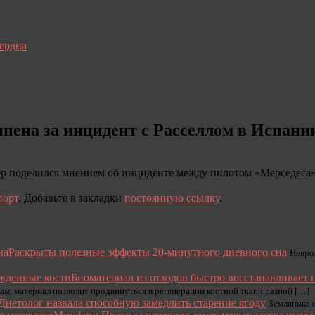
сердца
пена за инцидент с Расселлом в Испани
ер поделился мнением об инциденте между пилотом «Мерседеса
порт
. Добавьте в закладки
постоянную ссылку
.
Раскрыты полезные эффекты 20-минутного дневного сна
Невро
Биоматериал из отходов быстро восстанавливает
ам, материал позволит продвинуться в регенерации костной ткани разной […]
Диетолог назвала способную замедлить старение ягоду
Земляника 