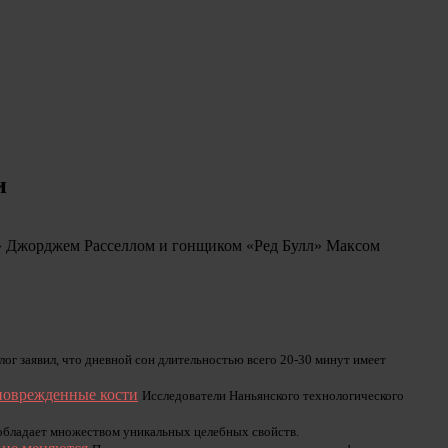
и
» Джорджем Расселлом и гонщиком «Ред Булл» Максом
лог заявил, что дневной сон длительностью всего 20-30 минут имеет
 поврежденные кости
Исследователи Наньянского технологического
обладает множеством уникальных целебных свойств.