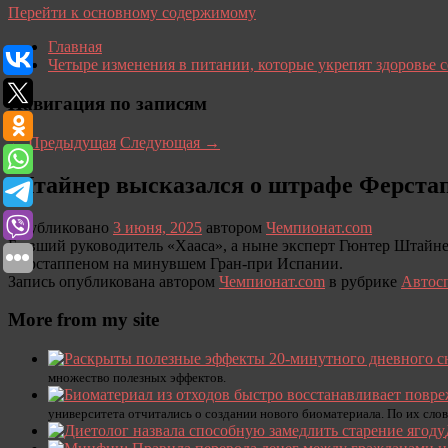
Перейти к основному содержимому
Главная
Четыре изменения в питании, которые укрепят здоровье 
Навигация по записям
←
Предыдущая
Следующая
→
Штайнер высказался о штрафе Ферстап
Опубликовано
3 июня, 2025
автором
Чемпионат.com
Бывший руководитель «Хааса», а ныне эксперт Гюнтер Штайн
Ферстаппеном на минувшем Гран-при Испании.
Запись опубликована автором
Чемпионат.com
в рубрике
Автос
More from my site
множество полезных эффектов.
университета отчитались о создании нового биоматериала. По их слов