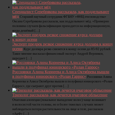
Специалист Серебрякова рассказала, как подделывают
мёд
Старший научный сотрудник ФГБНУ «ФНЦ пчеловодства»
Оксана Серебрякова рассказала, как подделывают мёд. «Примерно
половина случаев фальсификации приходится на информационную,
когда дешёвый […]
Эксперт предрек резкое снижение курса доллара к концу
осени
Курс доллара резко снизится к концу осени до 85-92 рублей.
Такое мнение высказал финансовый эксперт Андрей Верников,
передает […]
Россиянки Алина Корнеева и Алиса Октябрева вышли
в полуфинал юниорского «Ролан Гаррос»
Россиянки Алина
Корнеева и Алиса Октябрева вышли в полуфинал юниорского «Ролан
Гаррос», где сыграют друг против […]
Трихолог рассказала, как лечится очаговое облысение
Очаговая алопеция (локальное выпадение волос) чаще возникает
в волосистой части головы, но в более тяжелых случаях может
наблюдаться потеря растительности на лице и теле, рассказала
«АиФ» […]