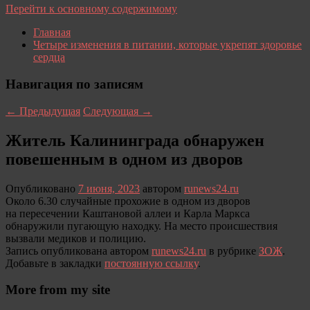
Перейти к основному содержимому
Главная
Четыре изменения в питании, которые укрепят здоровье
сердца
Навигация по записям
←
Предыдущая
Следующая
→
Житель Калининграда обнаружен
повешенным в одном из дворов
Опубликовано
7 июня, 2023
автором
runews24.ru
Около 6.30 случайные прохожие в одном из дворов
на пересечении Каштановой аллеи и Карла Маркса
обнаружили пугающую находку. На место происшествия
вызвали медиков и полицию.
Запись опубликована автором
runews24.ru
в рубрике
ЗОЖ
.
Добавьте в закладки
постоянную ссылку
.
More from my site