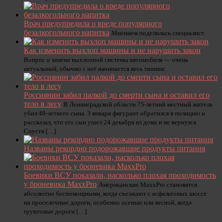
Врач предупредила о вреде популярного
безалкогольного напитка
Мнением поделилась специалист.
Как изменить выхлоп машины и не нарушить закон
Вопрос о замене выхлопной системы автомобиля — очень
актуальный, обычно с неё начинается весь тюнинг.
Россиянин забил палкой до смерти сына и оставил его
тело в лесу
В Ленинградской области 75-летний местный житель
убил 48-летнего сына. 3 января фигурант обратился в полицию и
рассказал, что его сын ушел 24 декабря из дома и не вернулся.
Спустя […]
Названы рекордно подорожавшие продукты питания
Боевики ВСУ показали, насколько плохая проходимость
у броневика MaxxPro
Американские MaxxPro становятся
абсолютно беспомощными, когда съезжают с асфальтовых шоссе
на проселочные дороги, особенно осенью или весной, когда
грунтовые дороги […]