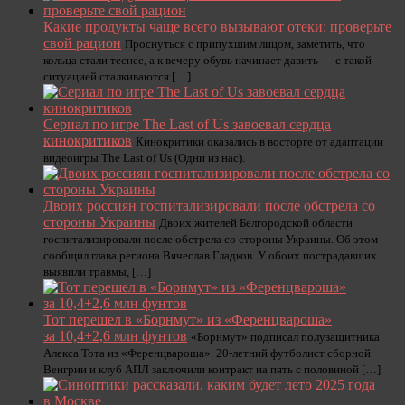
Какие продукты чаще всего вызывают отеки: проверьте
свой рацион
Проснуться с припухшим лицом, заметить, что
кольца стали теснее, а к вечеру обувь начинает давить — с такой
ситуацией сталкиваются […]
Сериал по игре The Last of Us завоевал сердца
кинокритиков
Кинокритики оказались в восторге от адаптации
видеоигры The Last of Us (Одни из нас).
Двоих россиян госпитализировали после обстрела со
стороны Украины
Двоих жителей Белгородской области
госпитализировали после обстрела со стороны Украины. Об этом
сообщил глава региона Вячеслав Гладков. У обоих пострадавших
выявили травмы, […]
Тот перешел в «Борнмут» из «Ференцвароша»
за 10,4+2,6 млн фунтов
«Борнмут» подписал полузащитника
Алекса Тота из «Ференцвароша». 20-летний футболист сборной
Венгрии и клуб АПЛ заключили контракт на пять с половиной […]