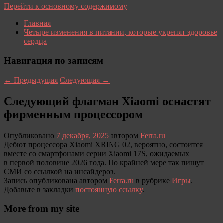
Перейти к основному содержимому
Главная
Четыре изменения в питании, которые укрепят здоровье
сердца
Навигация по записям
←
Предыдущая
Следующая
→
Следующий флагман Xiaomi оснастят
фирменным процессором
Опубликовано
7 декабря, 2025
автором
Ferra.ru
Дебют процессора Xiaomi XRING 02, вероятно, состоится
вместе со смартфонами серии Xiaomi 17S, ожидаемых
в первой половине 2026 года. По крайней мере так пишут
СМИ со ссылкой на инсайдеров.
Запись опубликована автором
Ferra.ru
в рубрике
Игры
.
Добавьте в закладки
постоянную ссылку
.
More from my site