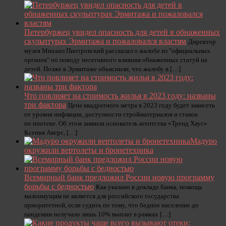
Петербуржец увидел опасность для детей в обнаженных
скульптурах Эрмитажа и пожаловался властям
Директор
музея Михаил Пиотровский рассказал о жалобе из "официальных
органов" по поводу негативного влияния обнаженных статуй на
детей. Позже в Эрмитаже объяснили, что жалобу в […]
Что повлияет на стоимость жилья в 2023 году: названы
три фактора
Цена квадратного метра в 2023 году будет зависеть
от уровня инфляции, доступности стройматериалов и ставок
по ипотеке. Об этом заявила основатель агентства «Тренд Хаус»
Ксения Аверс, […]
Мадуро
окружили вертолеты и бронетехника
Всемирный банк предложил России новую программу
борьбы с бедностью
Как указано в докладе банка, помощь
малоимущим не является для российского государства
приоритетной, если судить по тому, что бедное население до
пандемии получало лишь 10% выплат в рамках […]