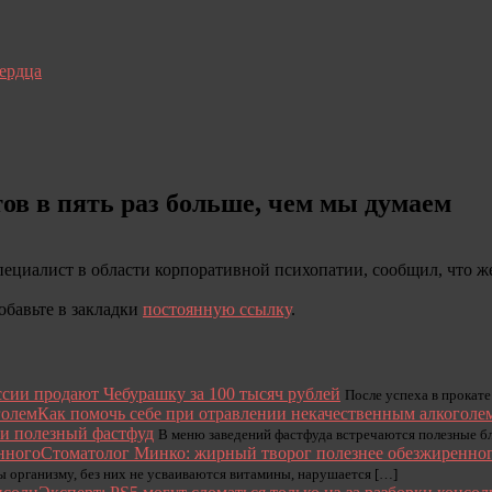
сердца
ов в пять раз больше, чем мы думаем
ециалист в области корпоративной психопатии, сообщил, что ж
Добавьте в закладки
постоянную ссылку
.
ссии продают Чебурашку за 100 тысяч рублей
После успеха в прокате
Как помочь себе при отравлении некачественным алкоголе
ли полезный фастфуд
В меню заведений фастфуда встречаются полезные б
Стоматолог Минко: жирный творог полезнее обезжиренно
организму, без них не усваиваются витамины, нарушается […]