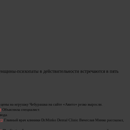
енщины-психопаты в действительности встречаются в пять
 цены на игрушку Чебурашка на сайте «Авито» резко выросли.
м
Объяснила специалист.
люда.
го
Главный врач клиники Dr.Minko Dental Clinic Вячеслав Минко рассказал,