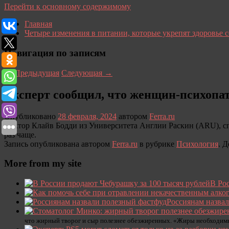
Перейти к основному содержимому
Главная
Четыре изменения в питании, которые укрепят здоровье 
Навигация по записям
←
Предыдущая
Следующая
→
Эксперт сообщил, что женщин-психопат
Опубликовано
28 февраля, 2024
автором
Ferra.ru
Доктор Клайв Бодди из Университета Англии Раскин (ARU), сп
раз чаще.
Запись опубликована автором
Ferra.ru
в рубрике
Психология
. 
More from my site
В Ро
Россиянам назва
что жирный творог и сыр полезнее обезжиренных. «Жиры необходимы 