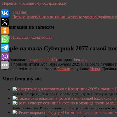
Перейти к основному содержимому
Главная
Четыре изменения в питании, которые укрепят здоровье 
Навигация по записям
←
Предыдущая
Следующая
→
Apple назвала Cyberpunk 2077 самой по
Опубликовано
8 декабря, 2025
автором
Ferra.ru
Apple подвела итоги App Store Awards 2025 и выбрала лучшие п
Запись опубликована автором
Ferra.ru
в рубрике
Игры
. Добавьт
More from my site
до главного праздника в году еще более двух недель. Вовсю уже идет
Поклонская в
Тунберг обвинила Россию в экоциде после разрушения Каховской гид