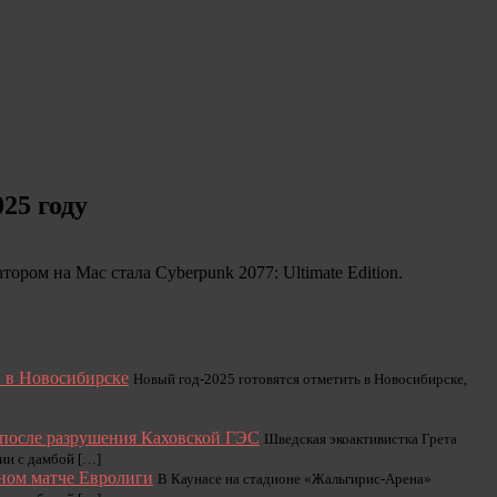
25 году
ром на Mac стала Cyberpunk 2077: Ultimate Edition.
и в Новосибирске
Новый год-2025 готовятся отметить в Новосибирске,
 после разрушения Каховской ГЭС
Шведская экоактивистка Грета
ии с дамбой […]
ном матче Евролиги
В Каунасе на стадионе «Жальгирис-Арена»