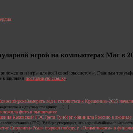
сердца
пулярной игрой на компьютерах Mac в 20
риложения и игры для всей своей экосистемы. Главным триумфато
е в закладки
постоянную ссылку
.
Замерять лёд и готовиться к Крещению-2025 начал
 подготовка и к другому празднику — […]
ыложила фото в вышиванке
Грета Тунберг обвинила Россию в экоциде
роэлектростанции (ГЭС). Тунберг утверждает, что в чрезвычайном происшеств
«Реал» вырвал победу у «Олимпиакоса» в финаль