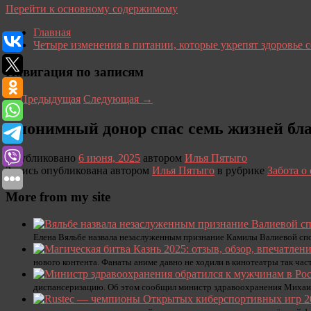
Перейти к основному содержимому
Главная
Четыре изменения в питании, которые укрепят здоровье 
Навигация по записям
←
Предыдущая
Следующая
→
Анонимный донор спас семь жизней бла
Опубликовано
6 июня, 2025
автором
Илья Пятыго
Запись опубликована автором
Илья Пятыго
в рубрике
Забота о 
More from my site
Елена Вяльбе назвала незаслуженным признание Камилы Валиевой спо
нового контента. Фанаты аниме давно не ходили в кинотеатры так час
диспансеризацию. Об этом сообщил министр здравоохранения Михаи