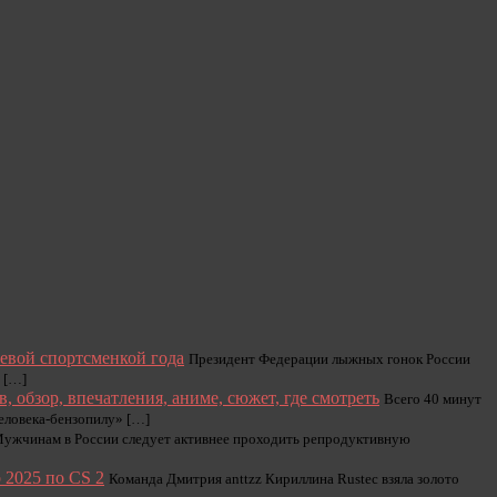
евой спортсменкой года
Президент Федерации лыжных гонок России
 […]
, обзор, впечатления, аниме, сюжет, где смотреть
Всего 40 минут
Человека-бензопилу» […]
ужчинам в России следует активнее проходить репродуктивную
2025 по CS 2
Команда Дмитрия anttzz Кириллина Rustec взяла золото