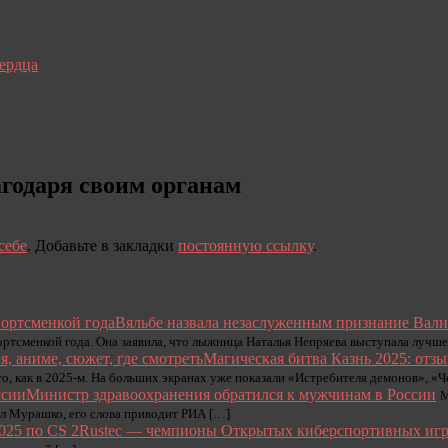
сердца
годаря своим органам
себе
. Добавьте в закладки
постоянную ссылку
.
Вяльбе назвала незаслуженным признание Вали
ртсменкой года. Она заявила, что лыжница Наталья Непряева выступала лучше
Магическая битва Казнь 2025: отзыв
то, как в 2025-м. На больших экранах уже показали «Истребителя демонов», «
Министр здравоохранения обратился к мужчинам в России
М
л Мурашко, его слова приводит РИА […]
Rustec — чемпионы Открытых киберспортивных игр 