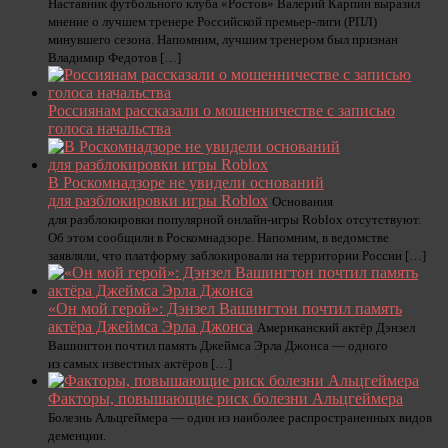
Наставник футбольного клуба «Ростов» Валерий Карпин выразил
мнение о лучшем тренере Российской премьер-лиги (РПЛ)
минувшего сезона. Напомним, лучшим тренером был признан
Владимир Федотов […]
Россиянам рассказали о мошенничестве с записью
голоса начальства
В Роскомнадзоре не увидели оснований
для разблокировки игры Roblox
Основания
для разблокировки популярной онлайн-игры Roblox отсутствуют.
Об этом сообщили в Роскомнадзоре. Напомним, в ведомстве
заявляли, что платформу заблокировали на территории России […]
«Он мой герой»: Дэнзел Вашингтон почтил память
актёра Джеймса Эрла Джонса
Американский актёр Дэнзел
Вашингтон почтил память Джеймса Эрла Джонса — одного
из самых известных актёров […]
Факторы, повышающие риск болезни Альцгеймера
Болезнь Альцгеймера — один из наиболее распространенных видов
деменции.