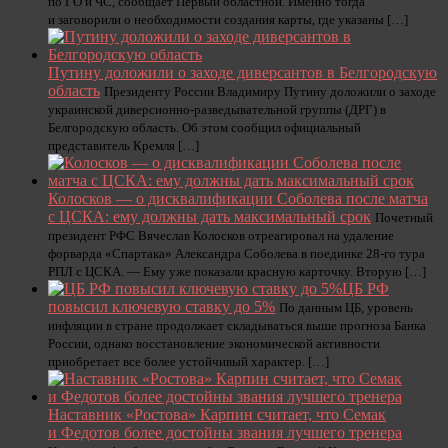
по ГО и ЧС, сообщает Первый областной. Именно тогда
и заговорили о необходимости создания карты, где указаны […]
Путину доложили о заходе диверсантов в Белгородскую
область
Президенту России Владимиру Путину доложили о заходе
украинской диверсионно-разведывательной группы (ДРГ) в
Белгородскую область. Об этом сообщил официальный
представитель Кремля […]
Колосков — о дисквалификации Соболева после матча
с ЦСКА: ему должны дать максимальный срок
Почетный
президент РФС Вячеслав Колосков отреагировал на удаление
форварда «Спартака» Александра Соболева в поединке 28-го тура
РПЛ с ЦСКА. — Ему уже показали красную карточку. Вторую […]
ЦБ РФ
повысил ключевую ставку до 5%
По данным ЦБ, уровень
инфляции в стране продолжает складываться выше прогноза Банка
России, однако восстановление экономической активности
приобретает все более устойчивый характер. […]
Наставник «Ростова» Карпин считает, что Семак
и Федотов более достойны звания лучшего тренера