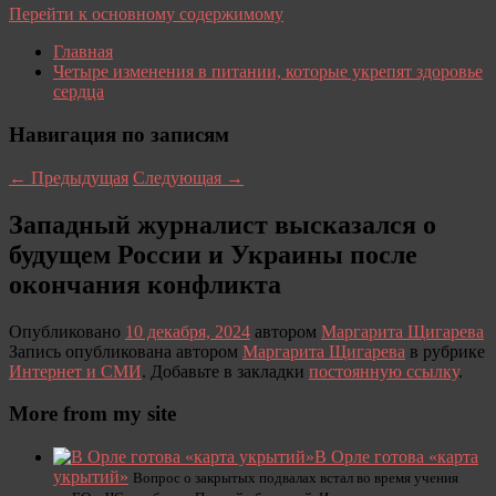
Перейти к основному содержимому
Главная
Четыре изменения в питании, которые укрепят здоровье
сердца
Навигация по записям
←
Предыдущая
Следующая
→
Западный журналист высказался о
будущем России и Украины после
окончания конфликта
Опубликовано
10 декабря, 2024
автором
Маргарита Щигарева
Запись опубликована автором
Маргарита Щигарева
в рубрике
Интернет и СМИ
. Добавьте в закладки
постоянную ссылку
.
More from my site
В Орле готова «карта
укрытий»
Вопрос о закрытых подвалах встал во время учения