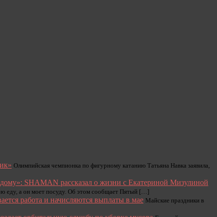
чик»
Олимпийская чемпионка по фигурному катанию Татьяна Навка заявила,
 дому»: SHAMAN рассказал о жизни с Екатериной Мизулиной
 еду, а он моет посуду. Об этом сообщает Пятый […]
ается работа и начисляются выплаты в мае
Майские праздники в