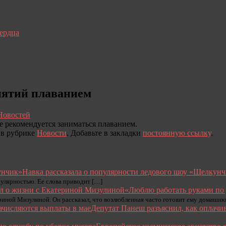
сердца
нятий плаванием
Новостей
е рекомендуется заниматься плаванием.
в рубрике
Новости
. Добавьте в закладки
постоянную ссылку
.
Навка рассказала о популярности ледового шоу «Щелкун
улярностью. Ее слова приводит […]
«Люблю работать руками по
ой Мизулиной. Он рассказал, что возлюбленная часто готовит ему домашнюю
Депутат Панеш разъяснил, как оплачив