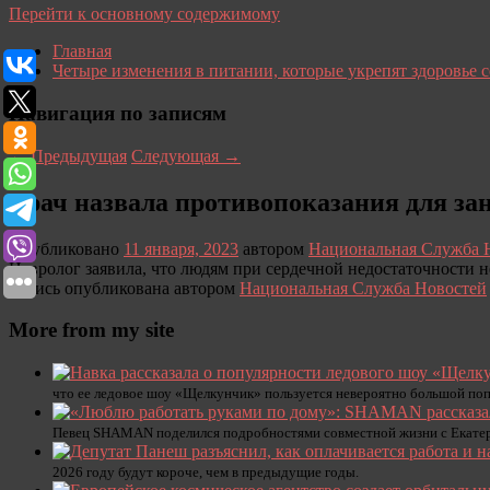
Перейти к основному содержимому
Главная
Четыре изменения в питании, которые укрепят здоровье 
Навигация по записям
←
Предыдущая
Следующая
→
Врач назвала противопоказания для за
Опубликовано
11 января, 2023
автором
Национальная Служба 
Невролог заявила, что людям при сердечной недостаточности н
Запись опубликована автором
Национальная Служба Новостей
More from my site
что ее ледовое шоу «Щелкунчик» пользуется невероятно большой поп
Певец SHAMAN поделился подробностями совместной жизни с Екатерин
2026 году будут короче, чем в предыдущие годы.