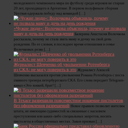
молодежного чемпионата мира по футболу среди игроков не старше
20 лет, проходящего в Аргентине. В первом полуфинале сборная
Уругвая одержала победу над командой […]
«Чужие люди»: Волочкова объяснила, почему не позвала
маму и дочь на день рождения
Балерина Анастасия Волочкова
рассказала, почему не стала звать маму и дочку на свой день
рождения. По ее словам, в последнее время отношения в семье
Волочковых резко […]
Журналист Шевченко об увольнении Ротенберга
из СКА: не могу поверить в это
Журналист Алексей
Шевченко высказался против увольнения Романа Ротенберга с поста
главного тренера петербургского СКА. Его слова передает Telegram-
канал «Это хоккей, брат! […]
В Техасе разрешили повсеместное ношение пистолетов
без оформления разрешений
Новое правило позволит жителям
штата, не имеющим судимостей за связанные с насилием
преступления или каких-либо специальных запретов, носить
пистолеты в общественных местах. Закон призван […]