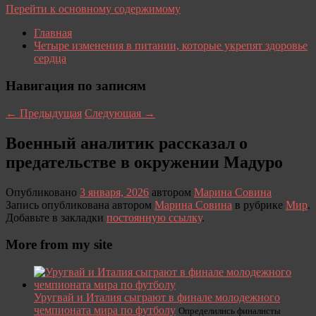
Перейти к основному содержимому
Главная
Четыре изменения в питании, которые укрепят здоровье
сердца
Навигация по записям
←
Предыдущая
Следующая
→
Военный аналитик рассказал о
предательстве в окружении Мадуро
Опубликовано
3 января, 2026
автором
Марина Совина
Запись опубликована автором
Марина Совина
в рубрике
Мир
.
Добавьте в закладки
постоянную ссылку
.
More from my site
Уругвай и Италия сыграют в финале молодежного
чемпионата мира по футболу
Определились финалисты