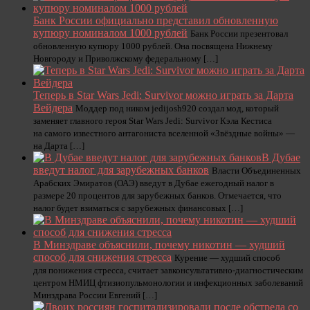
Банк России официально представил обновленную
купюру номиналом 1000 рублей
Банк России презентовал
обновленную купюру 1000 рублей. Она посвящена Нижнему
Новгороду и Приволжскому федеральному […]
Теперь в Star Wars Jedi: Survivor можно играть за Дарта
Вейдера
Моддер под ником jedijosh920 создал мод, который
заменяет главного героя Star Wars Jedi: Survivor Кэла Кестиса
на самого известного антагониста вселенной «Звёздные войны» —
на Дарта […]
В Дубае
введут налог для зарубежных банков
Власти Объединенных
Арабских Эмиратов (ОАЭ) введут в Дубае ежегодный налог в
размере 20 процентов для зарубежных банков. Отмечается, что
налог будет взиматься с зарубежных финансовых […]
В Минздраве объяснили, почему никотин — худший
способ для снижения стресса
Курение — худший способ
для понижения стресса, считает завконсультативно-диагностическим
центром НМИЦ фтизиопульмонологии и инфекционных заболеваний
Минздрава России Евгений […]