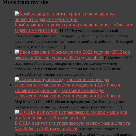
More from my site
Комбо-вакцина против гриппа и коронавируса облегчит
задачу иммунизации
ФГБУ "Научно-исследовательский
институт гриппа им. А.А. Смородинцева" сообщает: завершаются
доклинические исследования вакцины двойного действия. Это спрей
для носа, который нужно […]
Ввод
офисов в Москве упал в 2022 году на 42%
В Москве в 2022
году ввели 341 тысячу квадратных метров офисов — менее
половины от заявленных девелоперами планов и на 42% ниже,
чем в 2021 году, говорится в сообщении […]
Собянин вручил государственные награды
заслуженным москвичам в преддверии Дня России
Мэр Москвы Сергей Собянин в преддверии Дня России вручил
государственные награды и награды города ряду жителей […]
В США выпустили управляемую языком мышь для рта
MouthPad за 109 тысяч рублей
Американский стартап
Augmental объявил о начале продаж MouthPad — сенсорной панели,