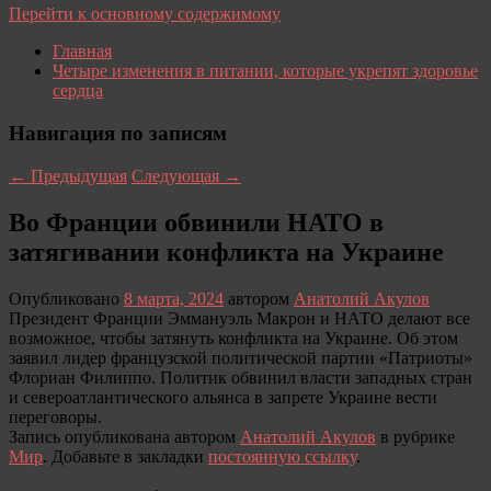
Перейти к основному содержимому
Главная
Четыре изменения в питании, которые укрепят здоровье
сердца
Навигация по записям
←
Предыдущая
Следующая
→
Во Франции обвинили НАТО в
затягивании конфликта на Украине
Опубликовано
8 марта, 2024
автором
Анатолий Акулов
Президент Франции Эммануэль Макрон и НАТО делают все
возможное, чтобы затянуть конфликта на Украине. Об этом
заявил лидер французской политической партии «Патриоты»
Флориан Филиппо. Политик обвинил власти западных стран
и североатлантического альянса в запрете Украине вести
переговоры.
Запись опубликована автором
Анатолий Акулов
в рубрике
Мир
. Добавьте в закладки
постоянную ссылку
.