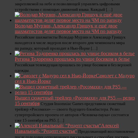
закрепляемой на небе и позволяющей управлять цифровыми
устройствами с помощью движений языка. Каждый […]
Володар Мурзин, Александр Грищук и ещё двое
шахматистов делят первое место на ЧМ по рапиду
Российские шахматисты Володар Мурзин и Александр Грищук
находятся в числе лидеров после второго дня чемпионата мира
по рапиду, который проходит в Нью-Йорке […]
Регина Тодоренко прошлась по улице босиком в белье
Российская телеведущая прошлась по улице босиком и без верхней
одежды.
Самолет с Мадуро
сел в Нью-Йорке
Вышел сюжетный трейлер «Росомахи» для PS5 — релиз
15 сентября
Студия Insomniac Games представила сюжетный
трейлер «Росомахи» — своего будущего блокбастера. Релиз
супергеройского проекта от авторов «Человека-паука» состоится
уже 15 сентября на PS5. […]
Алексей
Навальный: “Рецепт счастья”
Продолжающий восстановление
после голодовки оппозиционер рассказывает о способах достичь