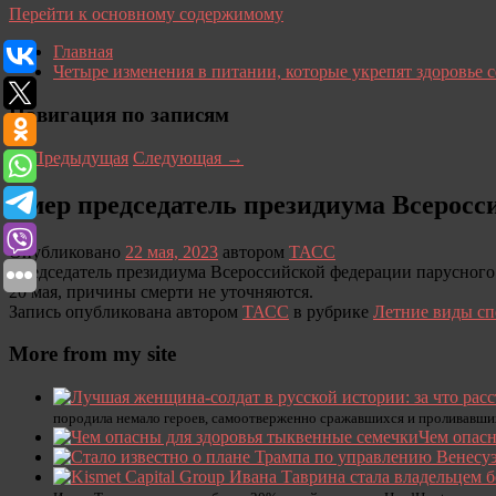
Перейти к основному содержимому
Главная
Четыре изменения в питании, которые укрепят здоровье 
Навигация по записям
←
Предыдущая
Следующая
→
Умер председатель президиума Всеросс
Опубликовано
22 мая, 2023
автором
ТАСС
Председатель президиума Всероссийской федерации парусного
20 мая, причины смерти не уточняются.
Запись опубликована автором
ТАСС
в рубрике
Летние виды сп
More from my site
породила немало героев, самоотверженно сражавшихся и проливавших
Чем опасн