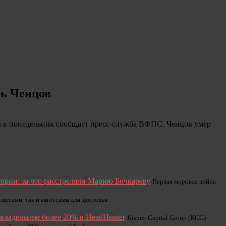
рь Ченцов
м в понедельник сообщает пресс-служба ВФПС. Ченцов умер
ории: за что расстреляли Марию Бочкареву
Первая мировая война
люсами, так и минусами для здоровья.
 владельцем более 20% в HeadHunter
Kismet Capital Group (KCG)