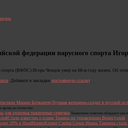
сердца
ийской федерации парусного спорта Иго
 спорта (ВФПС) Игорь Ченцов умер на 68-м году жизни. Об это
орта
. Добавьте в закладки
постоянную ссылку
.
Лучшая женщина-солдат в русской ист
 кровь за отечество.
ы для здоровья тыквенные семечки
Тыквенные семечки обладают как п
Стало известно о плане Трампа по управлению Венесуэлой
Kismet Capital Group Ивана Таврина стала