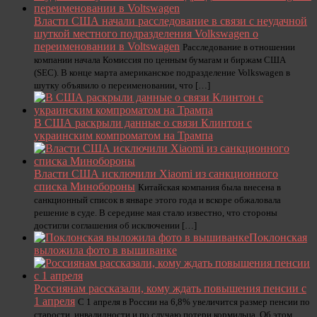
Власти США начали расследование в связи с неудачной
шуткой местного подразделения Volkswagen о
переименовании в Voltswagen
Расследование в отношении
компании начала Комиссия по ценным бумагам и биржам США
(SEC). В конце марта американское подразделение Volkswagen в
шутку объявило о переименовании, что […]
В США раскрыли данные о связи Клинтон с
украинским компроматом на Трампа
Власти США исключили Xiaomi из санкционного
списка Минобороны
Китайская компания была внесена в
санкционный список в январе этого года и вскоре обжаловала
решение в суде. В середине мая стало известно, что стороны
достигли соглашения об исключении […]
Поклонская
выложила фото в вышиванке
Россиянам рассказали, кому ждать повышения пенсии с
1 апреля
С 1 апреля в России на 6,8% увеличится размер пенсии по
старости, инвалидности и по случаю потери кормильца. Об этом