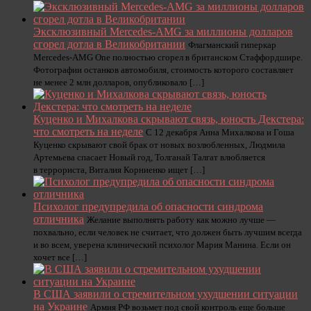
Эксклюзивный Mercedes-AMG за миллионы долларов
сгорел дотла в Великобритании
Флагманский гиперкар
Mercedes-AMG One полностью сгорел в британском Стаффордшире.
Фотографии останков автомобиля, стоимость которого составляет
не менее 2 млн долларов, опубликовало […]
Куценко и Михалкова скрывают связь, юность Декстера:
что смотреть на неделе
С 12 декабря Анна Михалкова и Гоша
Куценко скрывают свой брак от новых возлюбленных, Людмила
Артемьева спасает Новый год, Толганай Талгат влюбляется
в террориста, Виталия Корниенко ищет […]
Психолог предупредила об опасности синдрома
отличника
Желание выполнять работу как можно лучше —
похвально, если человек не считает, что должен быть лучшим всегда
и во всем, уверена клинический психолог Мария Манина. Если он
хочет все […]
В США заявили о стремительном ухудшении ситуации
на Украине
Армия РФ возьмет под свой контроль еще больше