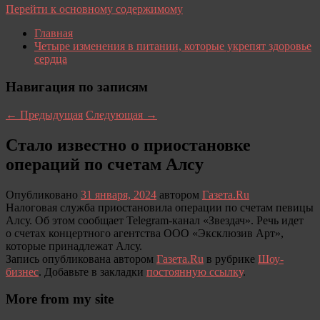
Перейти к основному содержимому
Главная
Четыре изменения в питании, которые укрепят здоровье
сердца
Навигация по записям
←
Предыдущая
Следующая
→
Стало известно о приостановке
операций по счетам Алсу
Опубликовано
31 января, 2024
автором
Газета.Ru
Налоговая служба приостановила операции по счетам певицы
Алсу. Об этом сообщает Telegram-канал «Звездач». Речь идет
о счетах концертного агентства ООО «Эксклюзив Арт»,
которые принадлежат Алсу.
Запись опубликована автором
Газета.Ru
в рубрике
Шоу-
бизнес
. Добавьте в закладки
постоянную ссылку
.
More from my site