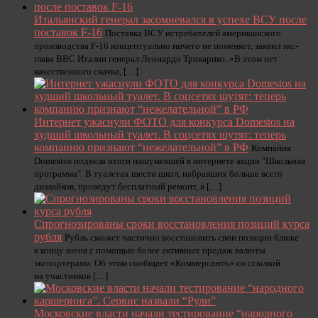
Итальянский генерал засомневался в успехе ВСУ после
поставок F-16
Поставка ВСУ истребителей американского
производства F-16 концептуально ничего не поменяет, заявил экс-
глава ВВС Италии генерал Леонардо Трикарико. «В этом нет
качественного скачка, […]
Интернет ужаснули ФОТО для конкурса Domestos на
худший школьный туалет. В соцсетях шутят: теперь
компанию признают “нежелательной” в РФ
Компания
Domestos подвела итоги нашумевшей в интернете акции "Школьная
программа". В туалетах шести школ, набравших больше всего
дизлайков, проведут бесплатный ремонт, а […]
Спрогнозированы сроки восстановления позиций курса
рубля
Рубль сможет частично восстановить свои позиции ближе
к концу июня с помощью более активных продаж валюты
экспортерами. Об этом сообщает «Коммерсантъ» со ссылкой
на участников […]
Московские власти начали тестирование “народного