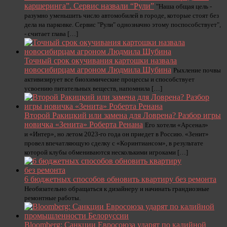
каршеринга”. Сервис назвали “Рули”
"Наша общая цель -
разумно уменьшить число автомобилей в городе, которые стоят без
дела на парковке. Сервис "Рули" однозначно этому поспособствует",
- считает глава […]
Точный срок окучивания картошки назвала
новосибирцам агроном Людмила Шубина
Рыхление почвы
активизирует все биохимические процессы и способствует
усвоению питательных веществ, напомнила […]
Второй Ракицкий или замена для Ловрена? Разбор игры
новичка «Зенита» Роберта Ренана
Его хотели «Арсенал»
и «Интер», но летом 2023-го года он приедет в Россию. «Зенит»
провел впечатляющую сделку с «Коринтиансом», в результате
которой клубы обмениваются несколькими игроками […]
6 бюджетных способов обновить квартиру без ремонта
Необязательно обращаться к дизайнеру и начинать грандиозные
ремонтные работы.
Bloomberg: Санкции Евросоюза ударят по калийной