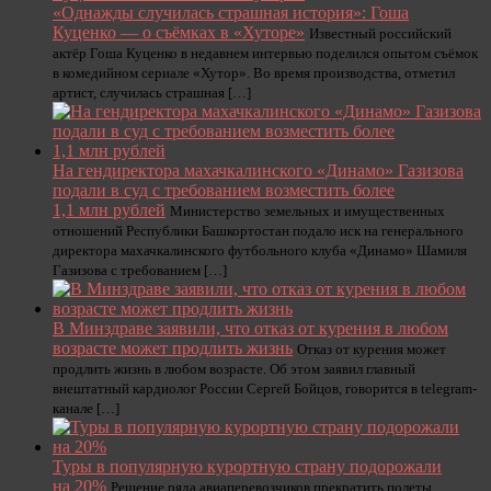
«Однажды случилась страшная история»: Гоша
Куценко — о съёмках в «Хуторе»
Известный российский
актёр Гоша Куценко в недавнем интервью поделился опытом съёмок
в комедийном сериале «Хутор». Во время производства, отметил
артист, случилась страшная […]
На гендиректора махачкалинского «Динамо» Газизова
подали в суд с требованием возместить более
1,1 млн рублей
Министерство земельных и имущественных
отношений Республики Башкортостан подало иск на генерального
директора махачкалинского футбольного клуба «Динамо» Шамиля
Газизова с требованием […]
В Минздраве заявили, что отказ от курения в любом
возрасте может продлить жизнь
Отказ от курения может
продлить жизнь в любом возрасте. Об этом заявил главный
внештатный кардиолог России Сергей Бойцов, говорится в telegram-
канале […]
Туры в популярную курортную страну подорожали
на 20%
Решение ряда авиаперевозчиков прекратить полеты