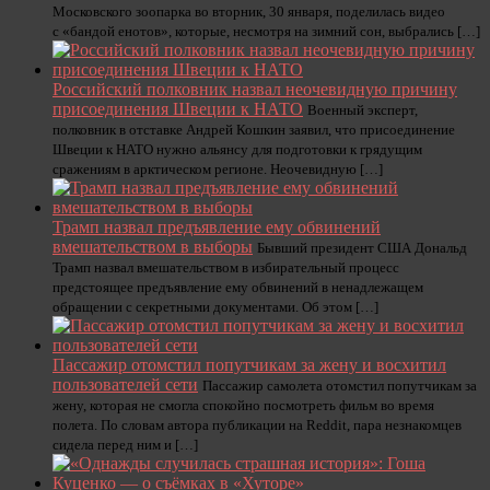
Московского зоопарка во вторник, 30 января, поделилась видео
с «бандой енотов», которые, несмотря на зимний сон, выбрались […]
Российский полковник назвал неочевидную причину
присоединения Швеции к НАТО
Военный эксперт,
полковник в отставке Андрей Кошкин заявил, что присоединение
Швеции к НАТО нужно альянсу для подготовки к грядущим
сражениям в арктическом регионе. Неочевидную […]
Трамп назвал предъявление ему обвинений
вмешательством в выборы
Бывший президент США Дональд
Трамп назвал вмешательством в избирательный процесс
предстоящее предъявление ему обвинений в ненадлежащем
обращении с секретными документами. Об этом […]
Пассажир отомстил попутчикам за жену и восхитил
пользователей сети
Пассажир самолета отомстил попутчикам за
жену, которая не смогла спокойно посмотреть фильм во время
полета. По словам автора публикации на Reddit, пара незнакомцев
сидела перед ним и […]