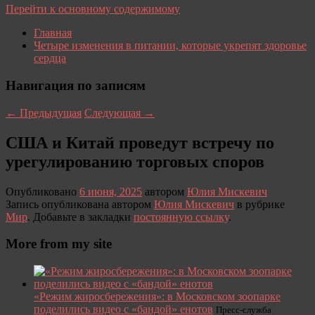
Перейти к основному содержимому
Главная
Четыре изменения в питании, которые укрепят здоровье
сердца
Навигация по записям
←
Предыдущая
Следующая
→
США и Китай проведут встречу по
урегулированию торговых споров
Опубликовано
6 июня, 2025
автором
Юлия Мискевич
Запись опубликована автором
Юлия Мискевич
в рубрике
Мир
. Добавьте в закладки
постоянную ссылку
.
More from my site
«Режим жиросбережения»: в Московском зоопарке
поделились видео с «бандой» енотов
Пресс-служба