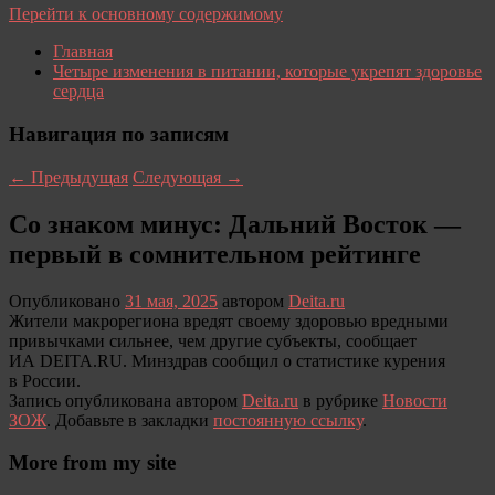
Перейти к основному содержимому
Главная
Четыре изменения в питании, которые укрепят здоровье
сердца
Навигация по записям
←
Предыдущая
Следующая
→
Со знаком минус: Дальний Восток —
первый в сомнительном рейтинге
Опубликовано
31 мая, 2025
автором
Deita.ru
Жители макрорегиона вредят своему здоровью вредными
привычками сильнее, чем другие субъекты, сообщает
ИА DEITA.RU. Минздрав сообщил о статистике курения
в России.
Запись опубликована автором
Deita.ru
в рубрике
Новости
ЗОЖ
. Добавьте в закладки
постоянную ссылку
.
More from my site