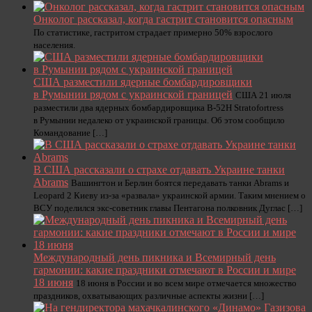
Онколог рассказал, когда гастрит становится опасным
По статистике, гастритом страдает примерно 50% взрослого
населения.
США разместили ядерные бомбардировщики
в Румынии рядом с украинской границей
США 21 июля
разместили два ядерных бомбардировщика B-52H Stratofortress
в Румынии недалеко от украинской границы. Об этом сообщило
Командование […]
В США рассказали о страхе отдавать Украине танки
Abrams
Вашингтон и Берлин боятся передавать танки Abrams и
Leopard 2 Киеву из-за «развала» украинской армии. Таким мнением о
ВСУ поделился экс-советник главы Пентагона полковник Дуглас […]
Международный день пикника и Всемирный день
гармонии: какие праздники отмечают в России и мире
18 июня
18 июня в России и во всем мире отмечается множество
праздников, охватывающих различные аспекты жизни […]