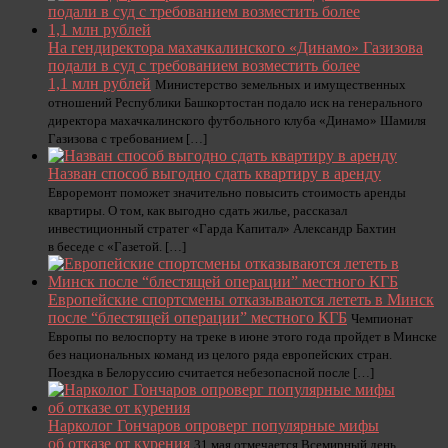
На гендиректора махачкалинского «Динамо» Газизова
подали в суд с требованием возместить более
1,1 млн рублей
Министерство земельных и имущественных
отношений Республики Башкортостан подало иск на генерального
директора махачкалинского футбольного клуба «Динамо» Шамиля
Газизова с требованием […]
Назван способ выгодно сдать квартиру в аренду
Евроремонт поможет значительно повысить стоимость аренды
квартиры. О том, как выгодно сдать жилье, рассказал
инвестиционный стратег «Гарда Капитал» Александр Бахтин
в беседе с «Газетой. […]
Европейские спортсмены отказываются лететь в Минск
после “блестящей операции” местного КГБ
Чемпионат
Европы по велоспорту на треке в июне этого года пройдет в Минске
без национальных команд из целого ряда европейских стран.
Поездка в Белоруссию считается небезопасной после […]
Нарколог Гончаров опроверг популярные мифы
об отказе от курения
31 мая отмечается Всемирный день