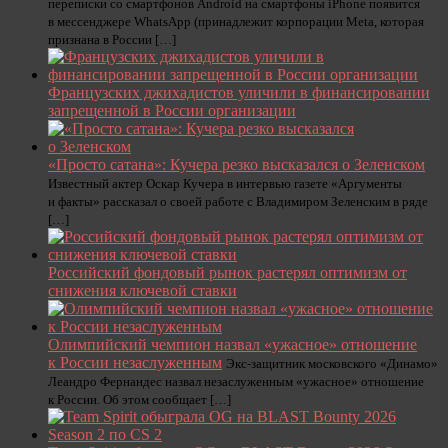
переписки со смартфонов Android на смартфоны iPhone появится
в мессенджере WhatsApp (принадлежит корпорации Meta, которая
признана в России […]
Французских джихадистов уличили в финансировании
запрещенной в России организации
«Просто сатана»: Кучера резко высказался о Зеленском
Известный актер Оскар Кучера в интервью газете «Аргументы
и факты» рассказал о своей работе с Владимиром Зеленским в ряде
[…]
Российский фондовый рынок растерял оптимизм от
снижения ключевой ставки
Олимпийский чемпион назвал «ужасное» отношение
к России незаслуженным
Экс-защитник московского «Динамо»
Леандро Фернандес назвал незаслуженным «ужасное» отношение
к России. Об этом сообщает […]