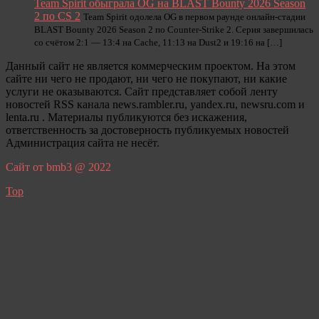
Team Spirit обыграла OG на BLAST Bounty 2026 Season
2 по CS 2
Team Spirit одолела OG в первом раунде онлайн-стадии
BLAST Bounty 2026 Season 2 по Counter-Strike 2. Серия завершилась
со счётом 2:1 — 13:4 на Cache, 11:13 на Dust2 и 19:16 на […]
Данный сайт не является коммерческим проектом. На этом
сайте ни чего не продают, ни чего не покупают, ни какие
услуги не оказываются. Сайт представляет собой ленту
новостей RSS канала news.rambler.ru, yandex.ru, newsru.com и
lenta.ru . Материалы публикуются без искажения,
ответственность за достоверность публикуемых новостей
Администрация сайта не несёт.
Сайт от bmb3 @ 2022
Top