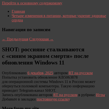
Перейти к основному содержимому
Главная
Четыре изменения в питании, которые укрепят здоровье
сердца
Навигация по записям
←
Предыдущая
Следующая
→
SHOT: россияне сталкиваются
с «синим экраном смерти» после
обновления Windows 11
Опубликовано
6 декабря, 2025
автором
RT на русском
Попытка установить обновление KB5063878
для операционной системы Windows 11 в России может
обернуться поломкой компьютера. Такую информацию
приводит Telegram-канал SHOT.
Запись опубликована автором
RT на русском
в рубрике
Игры
.
Добавьте в закладки
постоянную ссылку
.
More from my site