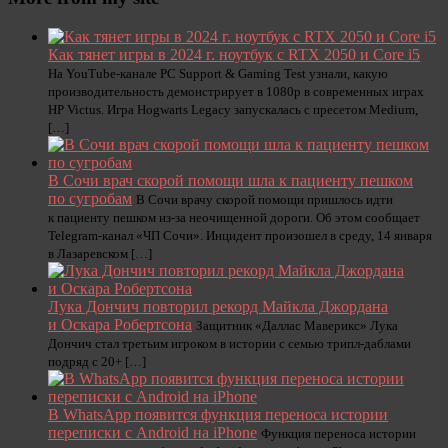
Как тянет игры в 2024 г. ноутбук с RTX 2050 и Core i5
На YouTube-канале PC Support & Gaming Test узнали, какую
производительность демонстрирует в 1080p в современных играх
HP Victus. Игра Hogwarts Legacy запускалась с пресетом Medium,
[…]
В Сочи врач скорой помощи шла к пациенту пешком
по сугробам
В Сочи врачу скорой помощи пришлось идти
к пациенту пешком из-за неочищенной дороги. Об этом сообщает
Telegram-канал «ЧП Сочи». Инцидент произошел в среду, 14 января
в Лазаревском […]
Лука Дончич повторил рекорд Майкла Джордана
и Оскара Робертсона
Защитник «Даллас Маверикс» Лука
Дончич стал третьим игроком в истории с семью трипл-даблами
подряд с 20+ […]
В WhatsApp появится функция переноса истории
переписки с Android на iPhone
Функция переноса истории