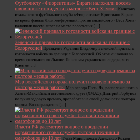
Футболисту «Фиорентины» Бираги наложили восемь
швов после инцидента в матче с «Вест Хэмом»
Капитану
итальянского футбольного клуба «Фиорентина» Кристиано Бираги
во время финала Лиги конференций против английского «Вест Хэма»
наложили восемь швов на место рассечения […]
Зеленский призвал к готовности войска на границе с
Белоруссией
Президент Украины Владимир Зеленский призвал к
готовности войска на границе с Белоруссией. Об этом он заявил во
время совещания во Львове. По словам украинского лидера, хотя
Киев не […]
Мэр российского города получил годовую премию за
полтора месяца работы
Мэр города Пыть-Ях, расположенного в
Ханты-Мансийском автономном округе (ХМАО), Дмитрий Горбунов
получил годовую премию, проработав на своей должности полтора
месяца. Вознаграждения […]
Власти РФ рассмотрят вопрос о продлении
нормативного срока службы бытовой техники и
смартфонов до 10 лет
Глава Минприроды Александр Козлов