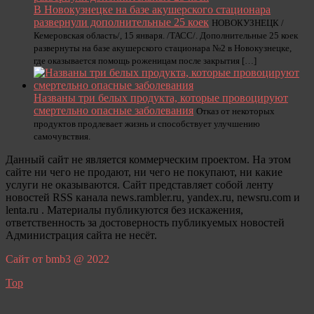
В Новокузнецке на базе акушерского стационара
развернули дополнительные 25 коек
НОВОКУЗНЕЦК /
Кемеровская область/, 15 января. /ТАСС/. Дополнительные 25 коек
развернуты на базе акушерского стационара №2 в Новокузнецке,
где оказывается помощь роженицам после закрытия […]
Названы три белых продукта, которые провоцируют
смертельно опасные заболевания
Отказ от некоторых
продуктов продлевает жизнь и способствует улучшению
самочувствия.
Данный сайт не является коммерческим проектом. На этом
сайте ни чего не продают, ни чего не покупают, ни какие
услуги не оказываются. Сайт представляет собой ленту
новостей RSS канала news.rambler.ru, yandex.ru, newsru.com и
lenta.ru . Материалы публикуются без искажения,
ответственность за достоверность публикуемых новостей
Администрация сайта не несёт.
Сайт от bmb3 @ 2022
Top