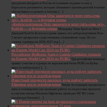
предложил внедрить в России вступившие недавно в силу в
Евросоюзе регламенты, которые обязывают производителей техники
обеспечивать ее ремонт в течение […]
«Киберспортивная Dota закончится через пять-семь лет».
Korb3n — о будущем сцены
Менеджер Team Spirit по Dota 2
Дмитрий Korb3n Белов на стриме заявил, что киберспортивная Dota
2 может прекратить существование в ближайшие годы. По его
словам, турниры на 2026-2027 год […]
Российские BetBoom Team и Gaimin Gladiators прошли
на Esports World Cup 2024 по PUBG
Три российские команды
примут участие в турнире по королевской битве PUBG на Кубке
мира по киберспорту […]
Известный продюсер раскрыл, куда пойдет работать
Ефремов после освобождения
Члены Ассоциации продюсеров
кино и телевидения уже проводят работу по подготовке проектов
к участию актера Михаила Ефремова, приводит KP. RU слова
продюсера Евгения […]