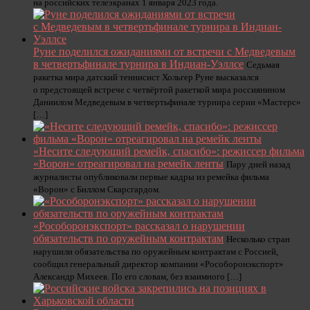
на российских телеэкранах 1 января 2023 года.
Руне поделился ожиданиями от встречи с Медведевым
в четвертьфинале турнира в Индиан-Уэллсе
Седьмая
ракетка мира датский теннисист Хольгер Руне высказался
о предстоящей встрече с четвёртой ракеткой мира россиянином
Даниилом Медведевым в четвертьфинале турнира серии «Мастерс»
[…]
«Несите следующий ремейк, спасибо»: режиссер фильма
«Ворон» отреагировал на ремейк ленты
Пару дней назад
журналисты опубликовали первые кадры из ремейка фильма
«Ворон» с Биллом Скарсгардом.
«Рособоронэкспорт» рассказал о нарушении
обязательств по оружейным контрактам
Несколько стран
нарушили обязательства по оружейным контрактам с Россией,
сообщил генеральный директор компании «Рособоронэкспорт»
Александр Михеев. По его словам, без взаимного […]