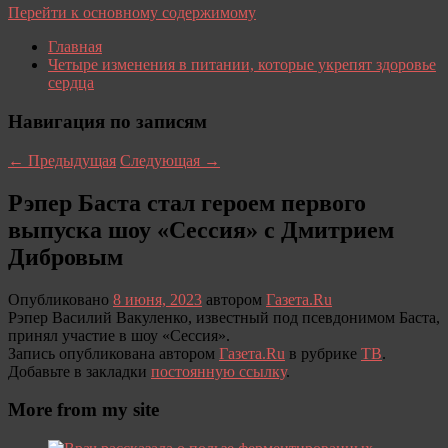
Перейти к основному содержимому
Главная
Четыре изменения в питании, которые укрепят здоровье
сердца
Навигация по записям
←
Предыдущая
Следующая
→
Рэпер Баста стал героем первого
выпуска шоу «Сессия» с Дмитрием
Дибровым
Опубликовано
8 июня, 2023
автором
Газета.Ru
Рэпер Василий Вакуленко, известный под псевдонимом Баста,
принял участие в шоу «Сессия».
Запись опубликована автором
Газета.Ru
в рубрике
ТВ
.
Добавьте в закладки
постоянную ссылку
.
More from my site