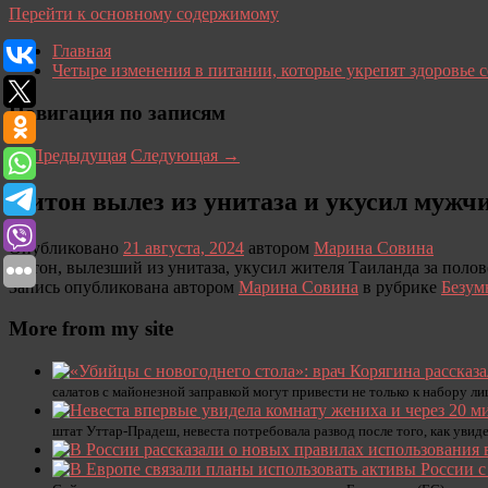
Перейти к основному содержимому
Главная
Четыре изменения в питании, которые укрепят здоровье 
Навигация по записям
←
Предыдущая
Следующая
→
Питон вылез из унитаза и укусил мужчи
Опубликовано
21 августа, 2024
автором
Марина Совина
Питон, вылезший из унитаза, укусил жителя Таиланда за полово
Запись опубликована автором
Марина Совина
в рубрике
Безум
More from my site
салатов с майонезной заправкой могут привести не только к набору ли
штат Уттар-Прадеш, невеста потребовала развод после того, как уви