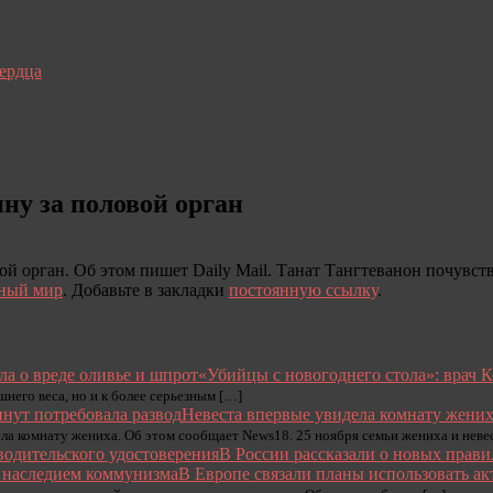
сердца
ну за половой орган
й орган. Об этом пишет Daily Mail. Танат Тангтеванон почувство
ный мир
. Добавьте в закладки
постоянную ссылку
.
«Убийцы с новогоднего стола»: врач К
шнего веса, но и к более серьезным […]
Невеста впервые увидела комнату жениха
дела комнату жениха. Об этом сообщает News18. 25 ноября семьи жениха и не
В России рассказали о новых прави
В Европе связали планы использовать а