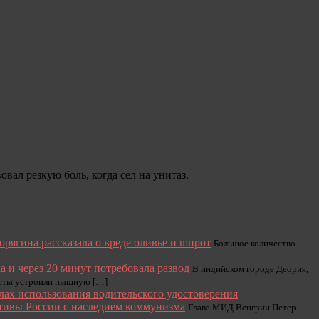
вал резкую боль, когда сел на унитаз.
орягина рассказала о вреде оливье и шпрот
Большое количество
 и через 20 минут потребовала развод
В индийском городе Деория,
весты устроили пышную […]
лах использования водительского удостоверения
ктивы России с наследием коммунизма
Глава МИД Венгрии Петер