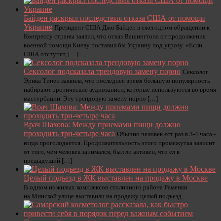
Байден раскрыл последствия отказа США от помощи
Украине
Президент США Джо Байден в ежегодном обращении к
Конгрессу страны заявил, что отказ Вашингтона от продолжения
военной помощи Киеву поставил бы Украину под угрозу. «Если
США отступят, […]
Сексолог подсказала трендовую замену порно
Сексолог
Эрика Тинен заявила, что последнее время большую популярность
набирают эротические аудиозаписи, которые используются во время
мастурбации. Эту трендовую замену порно […]
Врач Шахова: Между приемами пищи должно
проходить три-четыре часа
Обычно человек ест раз в 3-4 часа -
когда проголодается. Продолжительность этого промежутка зависит
от того, чем человек занимался, был ли активен, что ел в
предыдущий […]
Целый подъезд в ЖК выставлен на продажу в Москве
В одном из жилых комплексов столичного района Раменки
на Минской улице выставили на продажу целый подъезд.