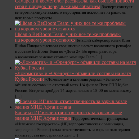
Самарский косметолог рассказала, как быстро привести
себя в порядок перед важным событием
Эксперт советует
вечером накануне важного мероприятия исключить из рациона
некоторые продукты.
Illidan о BetBoom Team: у них все те же проблемы
на коровом уровне остаются
Бывший киберспортсмен Илья
Illidan Пивцаев высказал свое мнение насчет возможного решафла
в составе BetBoom Team по «Дота 2». Во время разговора
о возможных заменах стример команды Team […]
«Локомотив» и «Оренбург» объявили составы на матч
Кубка России
«Локомотив» и калининградская «Балтика»
объявили составы на ответный матч 1/4 финала Пути РПЛ Кубка
России. Встреча пройдет 14 марта, начало в 18:00 по московскому
[…]
Боевики ИГ взяли ответственность за взрыв возле
здания МИД Афганистана
Террористическая группировка
«Исламское государство» (ИГ, террористическая организация,
запрещена в России) взяла ответственность за взрыв около здания
министерства иностранных дел […]