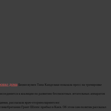
ровке дома
Бизнесвумен Тина Канделаки показала пресс на тренировке
исоединится к коалиции по развитию беспилотных летательных аппаратов
щинки, рассказала врач-оториноларинголог.
икобритании Грант Шэппс прибыл в Киев. Об этом сам политик рассказал