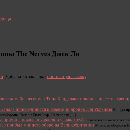
сердца
руппы The Nerves Джек Ли
ди
. Добавьте в закладки
постоянную ссылку
.
Бизнесвумен Тина Канделаки показала пресс на трени
Канада присоединится к коалиции дронов для Украины
Канада пр
инобороны Канады Билл Блэр. 20 февраля […]
а причина появления ранок в уголках губ
От чего возникают эти тре
иев прибыл министр обороны Великобритании
Министр обороны Вел