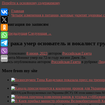
Перейти к основному содержимому
Главная
Четыре изменения в питании, которые укрепят здоровье 
Навигация по записям
←
Предыдущая
Следующая
→
От рака умер основатель и вокалист г
Опубликовано
8 июня, 2023
автором
Российская Газета
В Санта-Монике умер на 72-м году жизни Джек Ли.
Запись опубликована автором
Российская Газета
в рубрике
Лю
More from my site
дома.
(БПЛА) для Вооруженных сил Украины (ВСУ). Об этом заявил глава М
Назван
В К