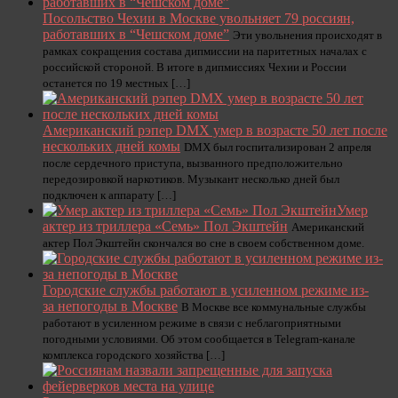
Посольство Чехии в Москве увольняет 79 россиян,
работавших в “Чешском доме”
Эти увольнения происходят в
рамках сокращения состава дипмиссии на паритетных началах с
российской стороной. В итоге в дипмиссиях Чехии и России
останется по 19 местных […]
Американский рэпер DMX умер в возрасте 50 лет после
нескольких дней комы
DMX был госпитализирован 2 апреля
после сердечного приступа, вызванного предположительно
передозировкой наркотиков. Музыкант несколько дней был
подключен к аппарату […]
Умер
актер из триллера «Семь» Пол Экштейн
Американский
актер Пол Экштейн скончался во сне в своем собственном доме.
Городские службы работают в усиленном режиме из-
за непогоды в Москве
В Москве все коммунальные службы
работают в усиленном режиме в связи с неблагоприятными
погодными условиями. Об этом сообщается в Telegram-канале
комплекса городского хозяйства […]