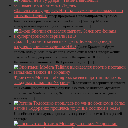
«Зашел не в ту дверь»: Натана высмеяли за совместный
снимок с Лерчек
Рэпер продолжает провоцировать публику
Кажется, имя российского рэпера Натана (Алишер Мирзохонов)
еще долго не будет сходить с первых полос […]
Джош Бролин отказался сыграть Зеленого фонаря
в супергеройском сериале HBO
Джош Бролин не будет
носить кольцо Зеленого Фонаря. Актер отказался от предложения
сыграть Хэла Джордана в сериале «Фонари» от DC Studios
По данным источников THR, Бролин получил […]
Фронтмен Modern Talking высказался против поставок
западных танков на Украину
Невозможно завершить конфликт
на Украине, поставляя туда оружие. Об этом заявил поп-музыкант,
основатель Modern Talking Дитер Болен в интервью немецкому
журналу […]
Регина Тодоренко прошлась по улице босиком в белье
Российская телеведущая прошлась по улице босиком и без верхней
одежды.