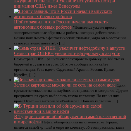
«Худший сигнал». На Украине испугались потери
внимания США из-за Венесуэлы
Шойгу заявил, что в России начали выпускать
автономных боевых роботов
"Появились уже не просто
экспериментальные образцы, а роботы, которых действительно
можно показывать в фантастических фильмах, когда он в состоянии
самостоятельно воевать", - […]
Семь стран ОПЕК+ увеличат нефтедобычу в августе
Семь стран ОПЕК+ решили скорректировать добычу на 188 тысяч
баррелей в сутки в августе. Об этом сообщается на сайте
организации. Речь идет о Саудовской Аравии, России, Ираке,
Кувейте, […]
Зеленая картошка: можно ли ее есть на самом деле
Одни
срезают зеленые пятна на клубнях и отправляют в кастрюлю. Другие
предпочитают сразу выбросить такую картошку. Но кто из них
прав? Ответ — в материале «Рамблера». Почему картошка […]
В Турции заявили об обнаружении самой качественной
в мире нефти
Нефть, обнаруженная на юго-востоке Турции,
является самой лучшей в мире по качеству, об этом рассказал глава