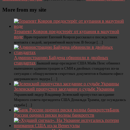
More from my site
Терапевт Ковров предостерёг от купания в мазутной
воде
Врач-терапевт Евгений Ковров рассказал о последствиях
контакта с водой, загрязнённой мазутом. В беседе […]
Администрацию Байдена обвинили в двойных
стандартах
Бывший вице-президент США Майк Пенс обвинил
нынешнюю администрацию и СМИ в двойных стандартах из-за
ситуации с обнаружением секретных документов в бывшем офисе
американского лидера […]
Зеленский пропустил заседание о судьбе Украины
Украинский лидер Владимир Зеленский пропустил заседание
Мирного совета президента США Дональда Трампа, где осуждалась
судьба […]
Банк
России оценил риски волны банкротств