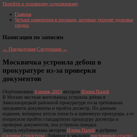
Перейти к основному содержимому
Главная
Четыре изменения в питании, которые укрепят здоровье
сердца
Навигация по записям
←
Предыдущая
Следующая
→
Москвичка устроила дебош в
прокуратуре из-за проверки
документов
Опубликовано
8 июня, 2023
автором
Илона Палей
В Москве местная жительница устроила дебош в
Замоскворецкой районной прокуратуре из-за требования
предъявить документы и пройти досмотр. По данным
издания, женщина хотела попасть в приемную прокурора, а ее
попросили пройти стандартную процедуру досмотра и
проверки документов, она устроила скандал.
Запись опубликована автором
Илона Палей
в рубрике
Силовые структуры
. Добавьте в закладки
постоянную ссылку
.