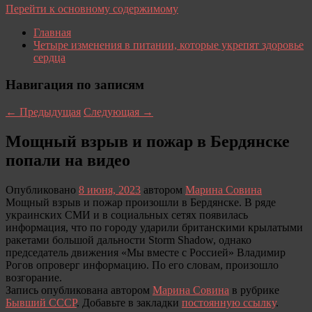
Перейти к основному содержимому
Главная
Четыре изменения в питании, которые укрепят здоровье
сердца
Навигация по записям
←
Предыдущая
Следующая
→
Мощный взрыв и пожар в Бердянске
попали на видео
Опубликовано
8 июня, 2023
автором
Марина Совина
Мощный взрыв и пожар произошли в Бердянске. В ряде
украинских СМИ и в социальных сетях появилась
информация, что по городу ударили британскими крылатыми
ракетами большой дальности Storm Shadow, однако
председатель движения «Мы вместе с Россией» Владимир
Рогов опроверг информацию. По его словам, произошло
возгорание.
Запись опубликована автором
Марина Совина
в рубрике
Бывший СССР
. Добавьте в закладки
постоянную ссылку
.