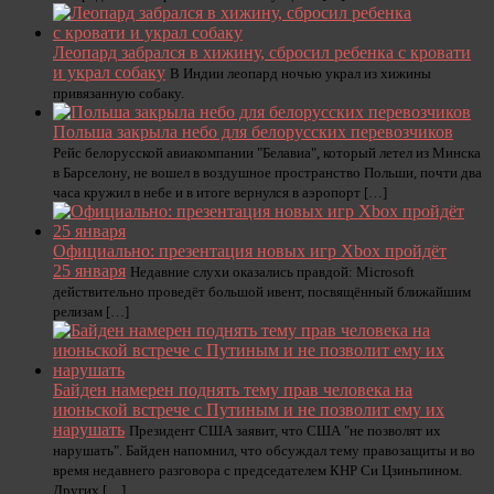
Леопард забрался в хижину, сбросил ребенка с кровати
и украл собаку
В Индии леопард ночью украл из хижины
привязанную собаку.
Польша закрыла небо для белорусских перевозчиков
Рейс белорусской авиакомпании "Белавиа", который летел из Минска
в Барселону, не вошел в воздушное пространство Польши, почти два
часа кружил в небе и в итоге вернулся в аэропорт […]
Официально: презентация новых игр Xbox пройдёт
25 января
Недавние слухи оказались правдой: Microsoft
действительно проведёт большой ивент, посвящённый ближайшим
релизам […]
Байден намерен поднять тему прав человека на
июньской встрече с Путиным и не позволит ему их
нарушать
Президент США заявит, что США "не позволят их
нарушать". Байден напомнил, что обсуждал тему правозащиты и во
время недавнего разговора с председателем КНР Си Цзиньпином.
Других […]