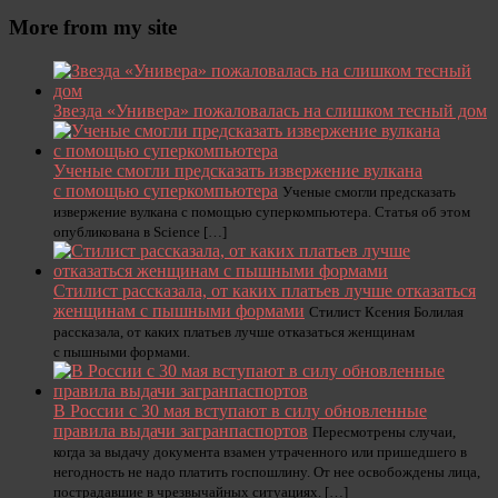
More from my site
Звезда «Универа» пожаловалась на слишком тесный дом
Ученые смогли предсказать извержение вулкана
с помощью суперкомпьютера
Ученые смогли предсказать
извержение вулкана с помощью суперкомпьютера. Статья об этом
опубликована в Science […]
Стилист рассказала, от каких платьев лучше отказаться
женщинам с пышными формами
Стилист Ксения Болилая
рассказала, от каких платьев лучше отказаться женщинам
с пышными формами.
В России с 30 мая вступают в силу обновленные
правила выдачи загранпаспортов
Пересмотрены случаи,
когда за выдачу документа взамен утраченного или пришедшего в
негодность не надо платить госпошлину. От нее освобождены лица,
пострадавшие в чрезвычайных ситуациях. […]