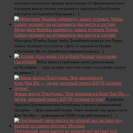
изменятся некоторые правила монетизации. В официальном блоге
площадки вышло письмо генерального директора Дэна Клэнси,
в котором он поделился будущими […]
Менеджер 9pandas намекнул, каких игроков Nigma
Galaxy возьмет на оставшиеся два места в составе
Менеджер 9Pandas Алдар Jamba Джамбинов написал, что Nigma
Galaxy подпишет в состав по «Дота 2» игроков из Греции
и Малайзии. На это Джамбинов намекнул в своем […]
Доллар упал ниже
ста рублей
Рубль вернул утраченные ранее днем позиции
на Мосбирже — курс доллара опустился ниже ста рублей, следует
из данных […]
Яркая звезда Пэктусана. Чем запомнился Ким Чен Ир —
лидер, который повел КНДР особым путем?
Корейская
Народно-Демократическая Республика отмечает национальный
праздник — День сияющей звезды. Такое название ему дали в честь
Ким Чен Ира — руководителя КНДР, отца действующего […]
Упитанный джек-рассел во второй раз застрял под