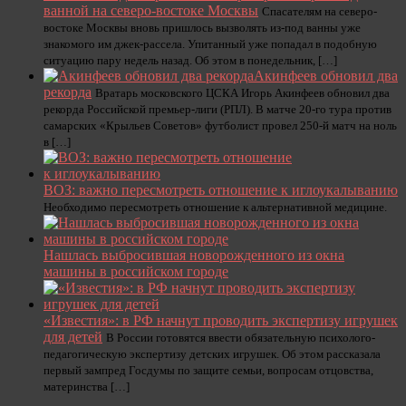
ванной на северо-востоке Москвы
Спасателям на северо-
востоке Москвы вновь пришлось вызволять из-под ванны уже
знакомого им джек-рассела. Упитанный уже попадал в подобную
ситуацию пару недель назад. Об этом в понедельник, […]
Акинфеев обновил два
рекорда
Вратарь московского ЦСКА Игорь Акинфеев обновил два
рекорда Российской премьер-лиги (РПЛ). В матче 20-го тура против
самарских «Крыльев Советов» футболист провел 250-й матч на ноль
в […]
ВОЗ: важно пересмотреть отношение к иглоукалыванию
Необходимо пересмотреть отношение к альтернативной медицине.
Нашлась выбросившая новорожденного из окна
машины в российском городе
«Известия»: в РФ начнут проводить экспертизу игрушек
для детей
В России готовятся ввести обязательную психолого-
педагогическую экспертизу детских игрушек. Об этом рассказала
первый зампред Госдумы по защите семьи, вопросам отцовства,
материнства […]