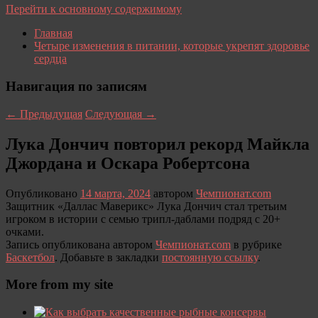
Перейти к основному содержимому
Главная
Четыре изменения в питании, которые укрепят здоровье
сердца
Навигация по записям
←
Предыдущая
Следующая
→
Лука Дончич повторил рекорд Майкла
Джордана и Оскара Робертсона
Опубликовано
14 марта, 2024
автором
Чемпионат.com
Защитник «Даллас Маверикс» Лука Дончич стал третьим
игроком в истории с семью трипл-даблами подряд с 20+
очками.
Запись опубликована автором
Чемпионат.com
в рубрике
Баскетбол
. Добавьте в закладки
постоянную ссылку
.
More from my site