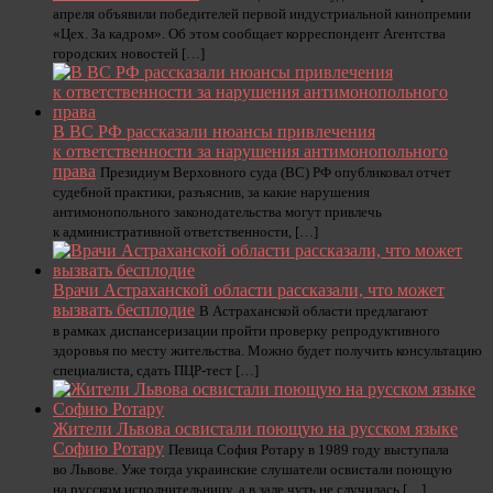
апреля объявили победителей первой индустриальной кинопремии
«Цех. За кадром». Об этом сообщает корреспондент Агентства
городских новостей […]
В ВС РФ рассказали нюансы привлечения
к ответственности за нарушения антимонопольного
права
Президиум Верховного суда (ВС) РФ опубликовал отчет
судебной практики, разъяснив, за какие нарушения
антимонопольного законодательства могут привлечь
к административной ответственности, […]
Врачи Астраханской области рассказали, что может
вызвать бесплодие
В Астраханской области предлагают
в рамках диспансеризации пройти проверку репродуктивного
здоровья по месту жительства. Можно будет получить консультацию
специалиста, сдать ПЦР-тест […]
Жители Львова освистали поющую на русском языке
Софию Ротару
Певица София Ротару в 1989 году выступала
во Львове. Уже тогда украинские слушатели освистали поющую
на русском исполнительницу, а в зале чуть не случилась […]