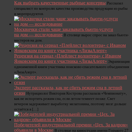
Как выбрать качественные рыбные консервы
Рассказал
специалист по контролю качества производства продукции из рыбы
и морепродуктов.
Москвички стали чаще заказывать бьюти-услуги
на дом — исследование
В столице вырос спрос на заказ бьюти-
мастеров на дом.
Рецензия на сериал «Плейлист волонтера» с Иваном
Янковским по книге участника «ЛизыАлерт»
Экранизация
одноименной книги участника поисково-спасательного объединения
«ЛизаАлерт».
Эксперт рассказала, как не сбить режим сна в летний
сезон
Нутрициолог Виктория Кострова рассказала «Чемпионату»,
как не испортить режим сна, если летом темнеет позже. Свет
вечером задерживает выработку мелатонина, поэтому мозг дольше
остаётся в […]
Победителей индустриальной премии «Цех. За кадром»
объявили в Москве
В столице на киностудии имени Горького 27