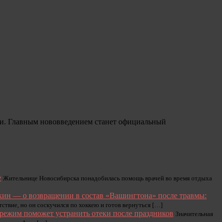
ями. Главным нововведением станет официальный
е
Жительнице Новосибирска понадобилась помощь врачей во время отдыха
ин — о возвращении в состав «Вашингтона» после травмы:
ствие, но он соскучился по хоккею и готов вернуться […]
режим поможет устранить отеки после праздников
Значительная