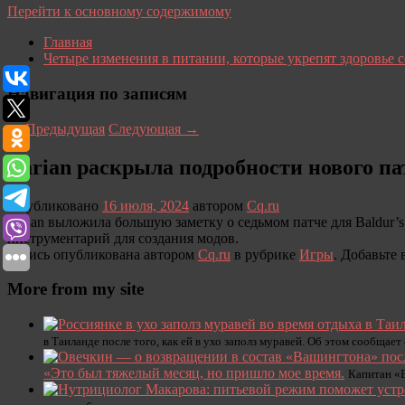
Перейти к основному содержимому
Главная
Четыре изменения в питании, которые укрепят здоровье 
Навигация по записям
←
Предыдущая
Следующая
→
Larian раскрыла подробности нового пат
Опубликовано
16 июля, 2024
автором
Cq.ru
Larian выложила большую заметку о седьмом патче для Baldur’
инструментарий для создания модов.
Запись опубликована автором
Cq.ru
в рубрике
Игры
. Добавьте
More from my site
в Таиланде после того, как ей в ухо заполз муравей. Об этом сообщае
«Это был тяжелый месяц, но пришло мое время.
Капитан «В