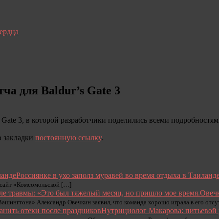
сердца
ча для Baldur’s Gate 3
s Gate 3, в которой разработчики поделились всеми подробност
 в закладки
постоянную ссылку
.
Россиянке в ухо заполз муравей во время отдыха в Таиланд
т сайт «Комсомольской […]
Овечк
ашингтона» Александр Овечкин заявил, что команда хорошо играла в его отсут
Нутрициолог Макарова: питьевой 