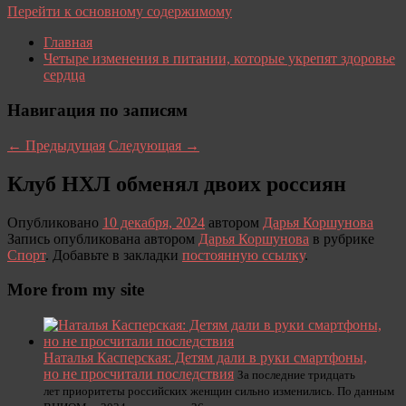
Перейти к основному содержимому
Главная
Четыре изменения в питании, которые укрепят здоровье
сердца
Навигация по записям
←
Предыдущая
Следующая
→
Клуб НХЛ обменял двоих россиян
Опубликовано
10 декабря, 2024
автором
Дарья Коршунова
Запись опубликована автором
Дарья Коршунова
в рубрике
Спорт
. Добавьте в закладки
постоянную ссылку
.
More from my site
Наталья Касперская: Детям дали в руки смартфоны,
но не просчитали последствия
За последние тридцать
лет приоритеты российских женщин сильно изменились. По данным