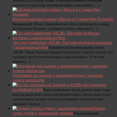
ВЦИОМ, в 2024 году только 26 процентов наших сограждан
считают, что для современной женщины семья важнее […]
Бензема повторил рекорд Месси в Суперкубке Испании
Нападающий «Реала» Карим Бензема забил в пятом матче подряд
в Суперкубке Испании, сообщает в своём «твиттере» […]
Экс-полузащитник «ПСЖ» Пасторе подписал контракт
с катарским клубом
Бывший полузащитник французского
«ПСЖ» Хавьер Пасторе подписал соглашение с клубом «Катар СК»,
сообщает пресс‑служба команды. Срок контракта с 33‑летним
игроком […]
Россиянам рассказали о мошенничестве с записью
голоса начальства
Во что поиграть
на Android и iOS
Рынок мобильных игр не дремлет даже тогда,
когда на рынке консольных или компьютерных проектов наступает
сравнительное затишье. Портал pocketgamer. com подготовил
подборку свежих […]
Почему
спать лучше с закрытыми окнами
Рекомендациями