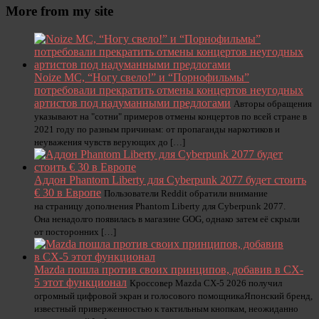
More from my site
Noize MC, “Ногу свело!” и “Порнофильмы”
потребовали прекратить отмены концертов неугодных
артистов под надуманными предлогами
Авторы обращения
указывают на "сотни" примеров отмены концертов по всей стране в
2021 году по разным причинам: от пропаганды наркотиков и
неуважения чувств верующих до […]
Аддон Phantom Liberty для Cyberpunk 2077 будет стоить
€ 30 в Европе
Пользователи Reddit обратили внимание
на страницу дополнения Phantom Liberty для Cyberpunk 2077.
Она ненадолго появилась в магазине GOG, однако затем её скрыли
от посторонних […]
Mazda пошла против своих принципов, добавив в CX-
5 этот функционал
Кроссовер Mazda CX-5 2026 получил
огромный цифровой экран и голосового помощникаЯпонский бренд,
известный приверженностью к тактильным кнопкам, неожиданно