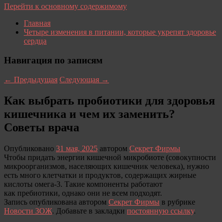
Перейти к основному содержимому
Главная
Четыре изменения в питании, которые укрепят здоровье
сердца
Навигация по записям
←
Предыдущая
Следующая
→
Как выбрать пробиотики для здоровья
кишечника и чем их заменить?
Советы врача
Опубликовано
31 мая, 2025
автором
Секрет Фирмы
Чтобы придать энергии кишечной микробиоте (совокупности
микроорганизмов, населяющих кишечник человека), нужно
есть много клетчатки и продуктов, содержащих жирные
кислоты омега-3. Такие компоненты работают
как пребиотики, однако они не всем подходят.
Запись опубликована автором
Секрет Фирмы
в рубрике
Новости ЗОЖ
. Добавьте в закладки
постоянную ссылку
.