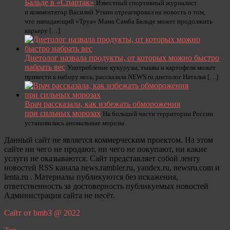
Бальде в «Спартак»
Известный спортивный журналист
и комментатор Василий Уткин отреагировал на новость о том,
что нападающий «Труа» Мама Самба Бальде может продолжить
карьеру […]
Диетолог назвала продукты, от которых можно быстро
набрать вес
Употребление кукурузы, тыквы и картофеля может
привести к набору веса, рассказала NEWS.ru диетолог Наталья […]
Врач рассказала, как избежать обморожения
при сильных морозах
На большей части территории России
установились аномальные морозы.
Данный сайт не является коммерческим проектом. На этом
сайте ни чего не продают, ни чего не покупают, ни какие
услуги не оказываются. Сайт представляет собой ленту
новостей RSS канала news.rambler.ru, yandex.ru, newsru.com и
lenta.ru . Материалы публикуются без искажения,
ответственность за достоверность публикуемых новостей
Администрация сайта не несёт.
Сайт от bmb3 @ 2022