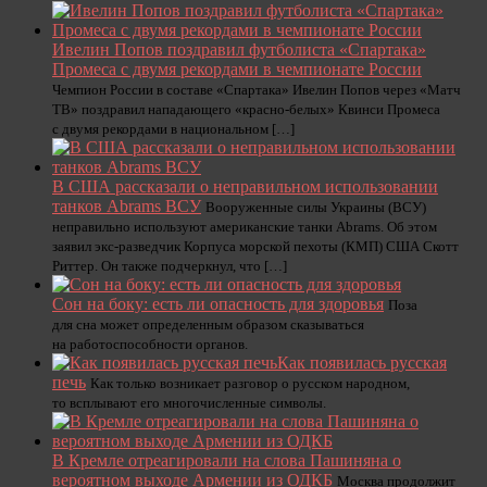
Ивелин Попов поздравил футболиста «Спартака»
Промеса с двумя рекордами в чемпионате России
Чемпион России в составе «Спартака» Ивелин Попов через «Матч
ТВ» поздравил нападающего «красно‑белых» Квинси Промеса
с двумя рекордами в национальном […]
В США рассказали о неправильном использовании
танков Abrams ВСУ
Вооруженные силы Украины (ВСУ)
неправильно используют американские танки Abrams. Об этом
заявил экс-разведчик Корпуса морской пехоты (КМП) США Скотт
Риттер. Он также подчеркнул, что […]
Сон на боку: есть ли опасность для здоровья
Поза
для сна может определенным образом сказываться
на работоспособности органов.
Как появилась русская
печь
Как только возникает разговор о русском народном,
то всплывают его многочисленные символы.
В Кремле отреагировали на слова Пашиняна о
вероятном выходе Армении из ОДКБ
Москва продолжит