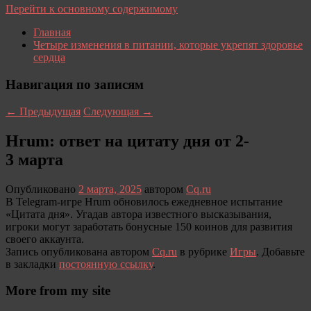
Перейти к основному содержимому
Главная
Четыре изменения в питании, которые укрепят здоровье
сердца
Навигация по записям
←
Предыдущая
Следующая
→
Hrum: ответ на цитату дня от 2-
3 марта
Опубликовано
2 марта, 2025
автором
Cq.ru
В Telegram-игре Hrum обновилось ежедневное испытание
«Цитата дня». Угадав автора известного высказывания,
игроки могут заработать бонусные 150 коинов для развития
своего аккаунта.
Запись опубликована автором
Cq.ru
в рубрике
Игры
. Добавьте
в закладки
постоянную ссылку
.
More from my site