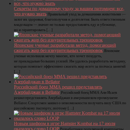
Секреты по домашнему уходу за вашим питомцем: все,
что нужно знать
Правильный уход за домашними животными —
залог их здоровья, благополучия и долголетия. Быть ответственным
владельцем — значит не только предоставлять еду и убежище,
но и гарантировать […]
Японские ученые разработали метод, помогающий
сжигать жир без изнурительных тренировок
Японские
ученые исполнили мечту многих, кто хочет похудеть,
не прикладывая больших усилий. Им удалось разработать методику,
которая помогает эффективно сжигать жир всего за полчаса занятий
[…]
Российский боец ММА решил представлять
Азербайджан в Bellator
Российский боец MMА Али Исаев
решил представлять Азербайджан в американском промоушене
Bellator. Спортсмен заявил о невозможности получить визу США по
российскому паспорту, поэтому […]
Новым шифром в игре Hamster Kombat на 17 июля
оказалось слово LOOP
Разработчики популярной криптоигры