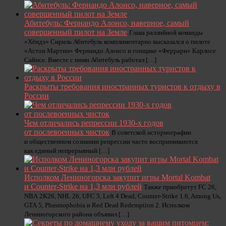
Абитебуль: Фернандо Алонсо, наверное, самый
совершенный пилот на Земле
Глава раллийной команды
«Хёндэ» Сириль Абитебуль комплиментарно высказался о пилоте
«Астон Мартин» Фернандо Алонсо и гонщике «Феррари» Карлосе
Сайнсе. Вместе с ними Абитебуль работал […]
Раскрыты требования иностранных туристов к отдыху в
России
Чем отличались репрессии 1930-х годов
от послевоенных чисток
В советской историографии
и общественном сознании репрессии часто воспринимаются
как единый непрерывный […]
Исполком Лениногорска закупит игры Mortal Kombat
и Counter-Strike на 1,3 млн рублей
Также приобретут FC 26,
NBA 2K26, NHL 26, UFC 5, Left 4 Dead, Counter-Strike 1.6, Among Us,
GTA 5, Phasmophobia и Red Dead Redemption 2. Исполком
Лениногорского района объявил […]