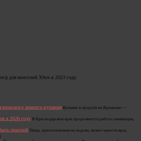
гр для консолей Xbox в 2023 году.
безопасного зимнего купания
Купание в проруби на Крещение —
ов в 2026 году
В Краснодарском крае продолжается работа санавиации,
быть опасной
Пища, приготовленная на неделю, может нанести вред
]