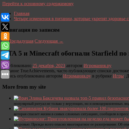
Перейти к основному содержимому
Главная
Четыре изменения в питании, которые укрепят здоровье 
Навигация по записям
←
Предыдущая
Следующая
→
GTA 5 и Minecraft обогнали Starfield по
Опубликовано
25 декабря, 2023
автором
Игромания.ру
Издание TrueAchievements, часто публикующее списки достижен
Запись опубликована автором
Игромания.ру
в рубрике
Игры
. 
More from my site
популярный ритуал не только у верующих, но и невоцерковленных лю
которая спасает жизни в самых сложных ситуациях, сообщили в прес
здоровью. Прежде всего опасно многократное ее разогревание. Об оп