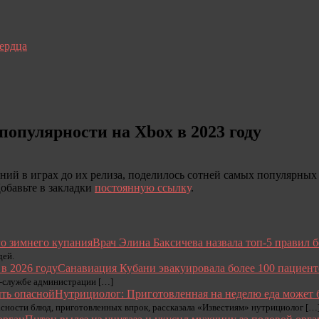
сердца
 популярности на Xbox в 2023 году
ий в играх до их релиза, поделилось сотней самых популярных и
Добавьте в закладки
постоянную ссылку
.
Врач Элина Баксичева назвала топ-5 правил 
дей.
Санавиация Кубани эвакуировала более 100 пациент
с‑службе администрации […]
Нутрициолог: Приготовленная на неделю еда может 
асности блюд, приготовленных впрок, рассказала «Известиям» нутрициолог […