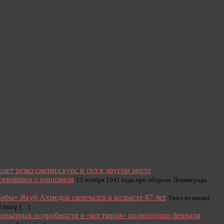
лет резко сменил курс и сел в другом месте
 воевавших с нацизмом
13 ноября 1941 года при обороне Ленинграда
бы» Якуб Ахмедов скончался в возрасте 87 лет
Ушел из жизни
 театр […]
бопытных подробности о «костяном» полнолунии февраля