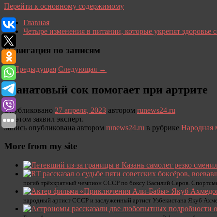
Перейти к основному содержимому
Главная
Четыре изменения в питании, которые укрепят здоровье 
Навигация по записям
←
Предыдущая
Следующая
→
Гранатовый сок помогает при артрите
Опубликовано
27 апреля, 2023
автором
runews24.ru
Об этом заявил эксперт.
Запись опубликована автором
runews24.ru
в рубрике
Народная 
More from my site
погиб трёхкратный чемпион СССР по боксу Василий Серов. Спортсме
народный артист СССР и заслуженный артист Узбекистана Якуб Ахме