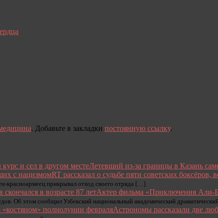
сердца
медицина
. Добавьте в закладки
постоянную ссылку
.
Летевший из-за границы в Казань само
RT рассказал о судьбе пяти советских боксёров,
н-красноармеец прикрывал отход своего отряда […]
Актер фильма «Приключения Али-Ба
дов. Об этом сообщил Узбекский национальный академический драматический
Астрономы рассказали две лю