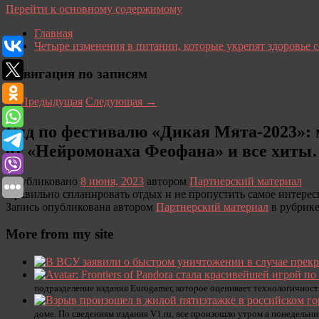
Перейти к основному содержимому
Главная
Четыре изменения в питании, которые укрепят здоровье 
Навигация по записям
←
Предыдущая
Следующая
→
Гид по фестивалю «Дикая Мята-2023»: ми
от «Нейромонаха Феофана» и все хит
Опубликовано
8 июня, 2023
автором
Партнерский материал
Правильно спланировать отдых и не пропустить самое интерес
Запись опубликована автором
Партнерский материал
в рубрик
More from my site
подразделение издания Eurogamer, которое оценивает технологичность
доме. По сведениям издания V1.ru, все произошло утром в понедельни