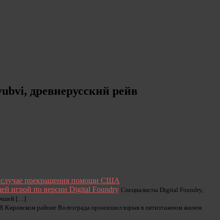
yubvi, древнерусский рейв
в случае прекращения помощи США
йшей игрой по версии Digital Foundry
Специалисты Digital Foundry,
учшей […]
В Кировском районе Волгограда произошел взрыв в пятиэтажном жилом