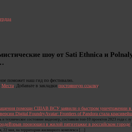
сердца
стические шоу от Sati Ethnica и Polnal
ы…
ное поможет наш гид по фестивалю.
е
Места
. Добавьте в закладки
постоянную ссылку
.
В ВСУ заявили о быстром уничтожении 
Avatar: Frontiers of Pandora стала красиве
 и техническое состояние видеоигр, составили топ-10 проектов 2023 года с л
Взрыв произошел в жилой пятиэтажке в российском городе
к, 22 мая, на территории жилищного комплекса […]