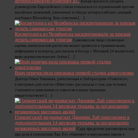
антироссийскую политику ЕС
Китай пытается убедить
руководство Европейского союза отказаться от ограничений против
китайских компаний, уличенных в обходе антироссийских санкций,
сообщает Bloomberg. Как отметили […]
Косметолога из Челябинска раскритиковали за призыв
делать самомассаж утюгом
Самомассаж лица с помощью
скалки, пылесоса или расчески может привести к травмам кожи,
инфекциям и куперозу, рассказала в беседе с Москвой 24 косметолог,
врач-дерматовенеролог Алёна […]
Врач перечислила признаки первой стадии алкоголизма
Доктор Ольга Уланкина, работающая в Лаборатории «Гемотест»,
в интервью для газеты «Известия» рассказала о том, как человек
становится зависимым от алкоголя и какие признаки
свидетельствуют […]
Гонконгский медиамагнат Джимми Лай приговорен к
дополнительным 14 месяцам тюрьмы за организацию
незаконных массовых акций
Суду предстоит рассмотреть еще
два дела в отношении Лая. Его обвиняют в нарушении закона о