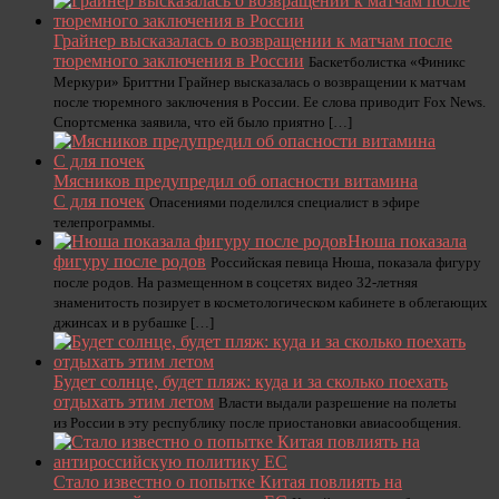
Грайнер высказалась о возвращении к матчам после
тюремного заключения в России
Баскетболистка «Финикс
Меркури» Бриттни Грайнер высказалась о возвращении к матчам
после тюремного заключения в России. Ее слова приводит Fox News.
Спортсменка заявила, что ей было приятно […]
Мясников предупредил об опасности витамина
С для почек
Опасениями поделился специалист в эфире
телепрограммы.
Нюша показала
фигуру после родов
Российская певица Нюша, показала фигуру
после родов. На размещенном в соцсетях видео 32-летняя
знаменитость позирует в косметологическом кабинете в облегающих
джинсах и в рубашке […]
Будет солнце, будет пляж: куда и за сколько поехать
отдыхать этим летом
Власти выдали разрешение на полеты
из России в эту республику после приостановки авиасообщения.
Стало известно о попытке Китая повлиять на