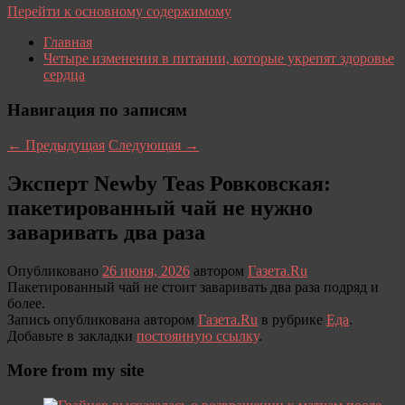
Перейти к основному содержимому
Главная
Четыре изменения в питании, которые укрепят здоровье
сердца
Навигация по записям
←
Предыдущая
Следующая
→
Эксперт Newby Teas Ровковская:
пакетированный чай не нужно
заваривать два раза
Опубликовано
26 июня, 2026
автором
Газета.Ru
Пакетированный чай не стоит заваривать два раза подряд и
более.
Запись опубликована автором
Газета.Ru
в рубрике
Еда
.
Добавьте в закладки
постоянную ссылку
.
More from my site