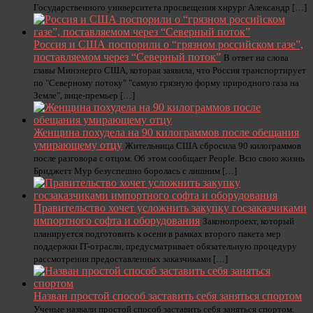
Государственного университета просвещения хирург Александр […]
Россия и США поспорили о “грязном российском газе”,
поставляемом через “Северный поток”
В ответ на слова
главы Минэнерго США, которая заявила, что Россия транспортирует
по "Северному потоку" "самую грязную форму природного газа на
Земле", вице-премьер […]
Женщина похудела на 90 килограммов после обещания
умирающему отцу
Жительница США сбросила 90 килограммов
после разговора с отцом. Об этом сообщает People. Всю свою жизнь
Бриджетт Мур безуспешно боролась с лишним […]
Правительство хочет усложнить закупку госзаказчиками
импортного софта и оборудования
Законопроект, который
планируется подготовить к осени в рамках второго пакета мер
поддержки IT-отрасли, предусматривает обязательную процедуру
рассмотрения предоставленных заказчиками […]
Назван простой способ заставить себя заняться спортом
Ученые назвали простой способ заставить себя заняться спортом.