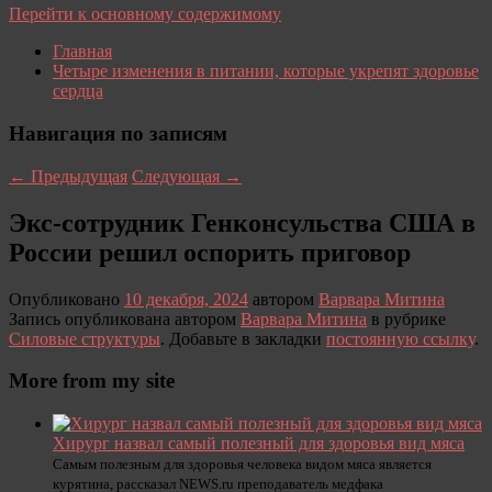
Перейти к основному содержимому
Главная
Четыре изменения в питании, которые укрепят здоровье
сердца
Навигация по записям
←
Предыдущая
Следующая
→
Экс-сотрудник Генконсульства США в
России решил оспорить приговор
Опубликовано
10 декабря, 2024
автором
Варвара Митина
Запись опубликована автором
Варвара Митина
в рубрике
Силовые структуры
. Добавьте в закладки
постоянную ссылку
.
More from my site
Хирург назвал самый полезный для здоровья вид мяса
Самым полезным для здоровья человека видом мяса является
курятина, рассказал NEWS.ru преподаватель медфака