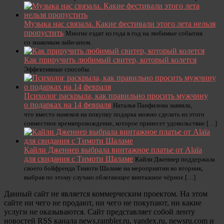
Музыка нас связала. Какие фестивали этого лета нельзя
пропустить
Многие ездят из года в год на любимые события
со знакомым лайн-апом.
Как приручить любимый свитер, который колется
Эффективные способы.
Психолог раскрыла, как правильно просить мужчину
о подарках на 14 февраля
Наталья Панфилова заявила,
что вместо намеков на покупку подарка можно сделать из этого
совместное времяпровождение, которое принесет удовольствие […]
Кайли Дженнер выбрала винтажное платье от Alaïa
для свидания с Тимоти Шаламе
Кайли Дженнер поддержала
своего бойфренда Тимоти Шаламе на мероприятии во вторник,
выбрав по этому случаю облегающее винтажное чёрное […]
Данный сайт не является коммерческим проектом. На этом
сайте ни чего не продают, ни чего не покупают, ни какие
услуги не оказываются. Сайт представляет собой ленту
новостей RSS канала news.rambler.ru, yandex.ru, newsru.com и