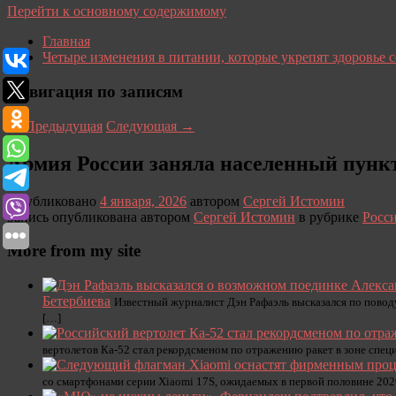
Перейти к основному содержимому
Главная
Четыре изменения в питании, которые укрепят здоровье 
Навигация по записям
←
Предыдущая
Следующая
→
Армия России заняла населенный пункт
Опубликовано
4 января, 2026
автором
Сергей Истомин
Запись опубликована автором
Сергей Истомин
в рубрике
Росс
More from my site
Бетербиева
Известный журналист Дэн Рафаэль высказался по пово
[…]
вертолетов Ка-52 стал рекордсменом по отражению ракет в зоне спец
со смартфонами серии Xiaomi 17S, ожидаемых в первой половине 202