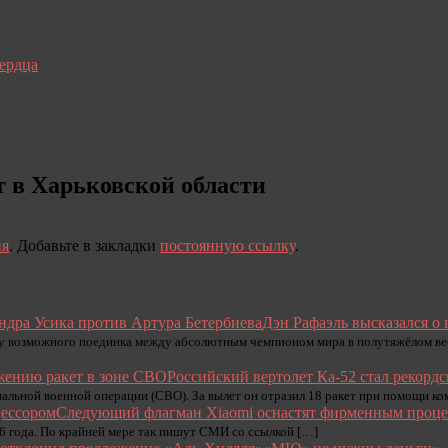
сердца
 в Харьковской области
ия
. Добавьте в закладки
постоянную ссылку
.
Дэн Рафаэль высказался о
ду возможного поединка между абсолютным чемпионом мира в полутяжёлом ве
Российский вертолет Ка-52 стал рекорд
иальной военной операции (СВО). За вылет он отразил 18 ракет при помощи ко
Следующий флагман Xiaomi оснастят фирменным проце
6 года. По крайней мере так пишут СМИ со ссылкой […]