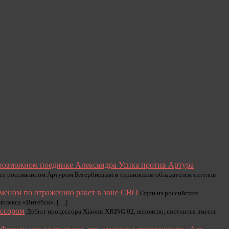
 возможном поединке Александра Усика против Артура
се россиянином Артуром Бетербиевым и украинским обладателем титулов
сменом по отражению ракет в зоне СВО
Один из российских
мплекса «Витебск». […]
ссором
Дебют процессора Xiaomi XRING 02, вероятно, состоится вместе