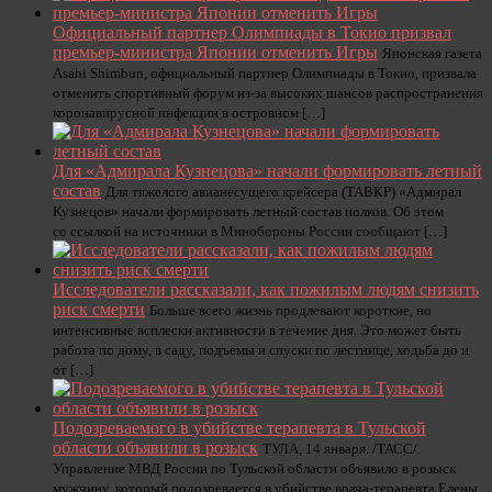
Официальный партнер Олимпиады в Токио призвал
премьер-министра Японии отменить Игры
Японская газета
Asahi Shimbun, официальный партнер Олимпиады в Токио, призвала
отменить спортивный форум из-за высоких шансов распространения
коронавирусной инфекции в островном […]
Для «Адмирала Кузнецова» начали формировать летный
состав
Для тяжелого авианесущего крейсера (ТАВКР) «Адмирал
Кузнецов» начали формировать летный состав полков. Об этом
со ссылкой на источники в Минобороны России сообщают […]
Исследователи рассказали, как пожилым людям снизить
риск смерти
Больше всего жизнь продлевают короткие, но
интенсивные всплески активности в течение дня. Это может быть
работа по дому, в саду, подъемы и спуски по лестнице, ходьба до и
от […]
Подозреваемого в убийстве терапевта в Тульской
области объявили в розыск
ТУЛА, 14 января. /ТАСС/.
Управление МВД России по Тульской области объявило в розыск
мужчину, который подозревается в убийстве врача-терапевта Елены