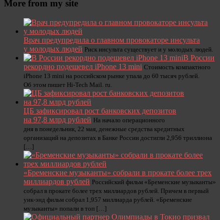
More from my site
Врач предупредила о главном провокаторе инсульта
у молодых людей
Риск инсульта существует и у молодых людей.
В России
рекордно подешевел iPhone 13 mini
Стоимость компактного
iPhone 13 mini на российском рынке упала до 60 тысяч рублей.
Об этом пишет Hi-Tech Mail. ru.
ЦБ зафиксировал рост банковских депозитов
на 97,8 млрд рублей
На начало операционного
дня в понедельник, 22 мая, денежные средства кредитных
организаций на депозитах в Банке России достигли 2,956 триллиона
[…]
«Бременские музыканты» собрали в прокате более трех
миллиардов рублей
Российский фильм «Бременские музыканты»
собрал в прокате более трех миллиардов рублей. Причем в первый
уик-энд фильм собрал 1,957 миллиарда рублей. «Бременские
музыканты» попали в топ […]