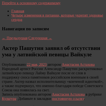
Перейти к основному содержимому
Главная
Четыре изменения в питании, которые укрепят здоровье
сердца
Навигация по записям
←
Предыдущая
Следующая
→
Актер Пашутин заявил об отсутствии
ума у латвийской певицы Вайкуле
Опубликовано
22 мая, 2023
автором
Анастасия Астахова
Народный артист России Александр Пашутин раскритиковал
латвийскую певицу Лайму Вайкуле после ее слов в
поддержку сноса памятников российским военным в своей
стране. Актер назвал исполнительницу «конченой идиоткой»,
а также подчеркнул, что именно благодаря победе Советского
Союза она появилась на свет.
Запись опубликована автором
Анастасия Астахова
в рубрике
Культура
. Добавьте в закладки
постоянную ссылку
.